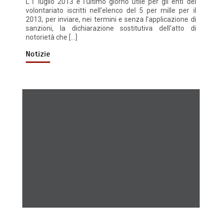
L’1 luglio 2013 è l’ultimo giorno utile per gli enti del
volontariato iscritti nell’elenco del 5 per mille per il
2013, per inviare, nei termini e senza l’applicazione di
sanzioni, la dichiarazione sostitutiva dell’atto di
notorietà che […]
Notizie