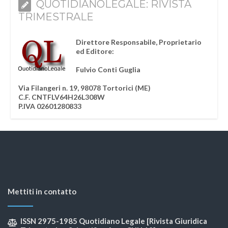
QUOTIDIANOLEGALE: RIVISTA
TRIMESTRALE
Direttore Responsabile, Proprietario
ed Editore:
Fulvio Conti Guglia
Via Filangeri n. 19, 98078 Tortorici (ME)
C.F. CNTFLV64H26L308W
P.IVA 02601280833
Mettiti in contatto
ISSN 2975-1985 Quotidiano Legale [Rivista Giuridica