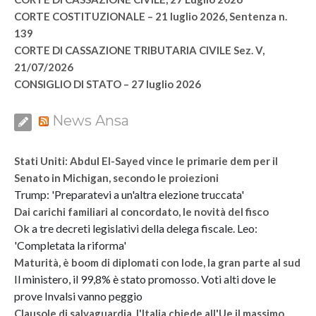
CORTE COSTITUZIONALE – 21 luglio 2026, Sentenza n.
139
CORTE DI CASSAZIONE TRIBUTARIA CIVILE Sez. V,
21/07/2026
CONSIGLIO DI STATO – 27 luglio 2026
News Ansa
Stati Uniti: Abdul El-Sayed vince le primarie dem per il
Senato in Michigan, secondo le proiezioni
Trump: 'Preparatevi a un'altra elezione truccata'
Dai carichi familiari al concordato, le novità del fisco
Ok a tre decreti legislativi della delega fiscale. Leo:
'Completata la riforma'
Maturità, è boom di diplomati con lode, la gran parte al sud
Il ministero, il 99,8% è stato promosso. Voti alti dove le
prove Invalsi vanno peggio
Clausole di salvaguardia, l'Italia chiede all'Ue il massimo