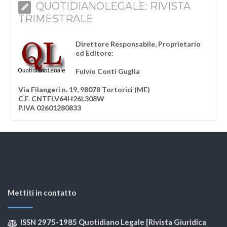
QUOTIDIANOLEGALE: RIVISTA
TRIMESTRALE
Direttore Responsabile, Proprietario
ed Editore:
Fulvio Conti Guglia
Via Filangeri n. 19, 98078 Tortorici (ME)
C.F. CNTFLV64H26L308W
P.IVA 02601280833
Mettiti in contatto
ISSN 2975-1985 Quotidiano Legale [Rivista Giuridica