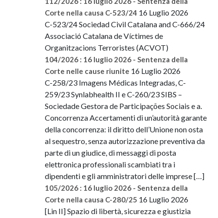
112/2026 : 16 luglio 2026 - Sentenza della
16 Luglio 2026
Corte nella causa C-523/24
C-523/24 Sociedad Civil Catalana and C-666/24
Associació Catalana de Víctimes de
Organitzacions Terroristes (ACVOT)
104/2026 : 16 luglio 2026 - Sentenza della
16 Luglio 2026
Corte nelle cause riunite
C-258/23 Imagens Médicas Integradas, C-
259/23 Synlabhealth II e C-260/23 SIBS –
Sociedade Gestora de Participações Sociais e a.
Concorrenza Accertamenti di un’autorità garante
della concorrenza: il diritto dell’Unione non osta
al sequestro, senza autorizzazione preventiva da
parte di un giudice, di messaggi di posta
elettronica professionali scambiati tra i
dipendenti e gli amministratori delle imprese […]
105/2026 : 16 luglio 2026 - Sentenza della
16 Luglio 2026
Corte nella causa C-280/25
[Lin II] Spazio di libertà, sicurezza e giustizia