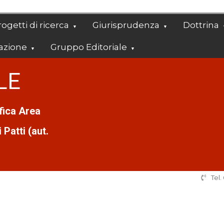
ogetti di ricerca
Giurisprudenza
Dottrina
azione
Gruppo Editoriale
LE
ifica Area
Patti (aut.
Tel