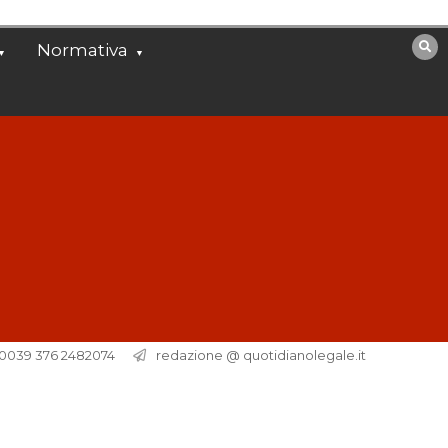
Normativa
. 0039 376 2482074
redazione @ quotidianolegale.it