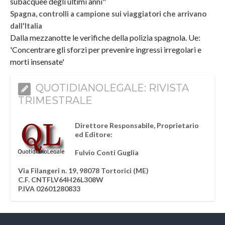
subacquee degli ultimi anni"
Spagna, controlli a campione sui viaggiatori che arrivano
dall'Italia
Dalla mezzanotte le verifiche della polizia spagnola. Ue:
'Concentrare gli sforzi per prevenire ingressi irregolari e
morti insensate'
QUOTIDIANOLEGALE: RIVISTA
TRIMESTRALE
Direttore Responsabile, Proprietario
ed Editore:
Fulvio Conti Guglia
Via Filangeri n. 19, 98078 Tortorici (ME)
C.F. CNTFLV64H26L308W
P.IVA 02601280833