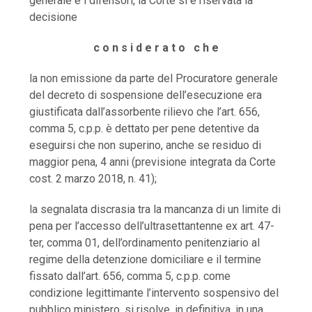
generale e i difensori, la Corte si è riservata la
decisione
c o n s i d e r a t o c h e
la non emissione da parte del Procuratore generale
del decreto di sospensione dell’esecuzione era
giustificata dall’assorbente rilievo che l’art. 656,
comma 5, c.p.p. è dettato per pene detentive da
eseguirsi che non superino, anche se residuo di
maggior pena, 4 anni (previsione integrata da Corte
cost. 2 marzo 2018, n. 41);
la segnalata discrasia tra la mancanza di un limite di
pena per l’accesso dell’ultrasettantenne ex art. 47-
ter, comma 01, dell’ordinamento penitenziario al
regime della detenzione domiciliare e il termine
fissato dall’art. 656, comma 5, c.p.p. come
condizione legittimante l’intervento sospensivo del
pubblico ministero, si risolve, in definitiva, in una