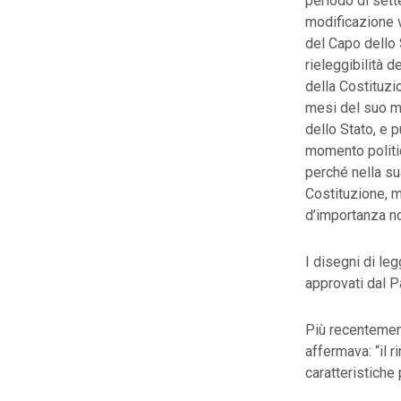
periodo di sette
modificazione v
del Capo dello 
rieleggibilità 
della Costituzio
mesi del suo man
dello Stato, e 
momento politic
perché nella su
Costituzione, m
d’importanza n
I disegni di le
approvati dal P
Più recentement
affermava: “il 
caratteristiche