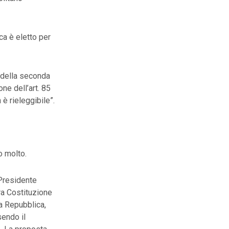
ca è eletto per
 della seconda
e dell’art. 85
è rieleggibile”.
o molto.
 Presidente
ra Costituzione
la Repubblica,
sendo il