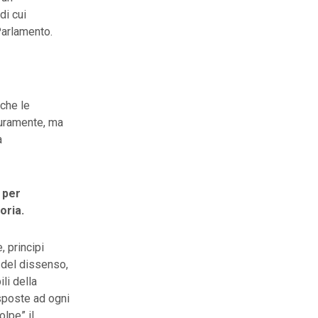
di cui
 Parlamento.
che le
duramente, ma
a
 per
oria.
 principi
 del dissenso,
li della
sposte ad ogni
olpe” il