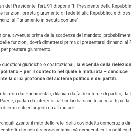
eri del Presidente, l’art. 91 dispone “Il Presidente della Repubbli
 funzioni, presta giuramento di fedeltà alla Repubblica e di oss
inanzi al Parlamento in seduta comune”.
ezione, avvenuta prima della scadenza del mandato, probabilmente
delle funzioni, dovrà dimettersi prima di presentarsi dinnanzi al
per prestare giuramento.
e questioni giuridiche e costituzionali,
la vicenda della rielezio
politano – per il contesto nel quale è maturata – sancisce
e la crisi profonda del sistema politico e dei partiti.
colo reso dai Parlamentari, dilaniati da faide interne di partito, da 
 Paese, guidati da interessi particolari ha sancito ancora di più la
problemi reali ed urgenti da affrontare.
ranquillizzante il mito della rete, della cosiddetta democrazia di
controlli, che non è rappresentativa né democratica. La politica di