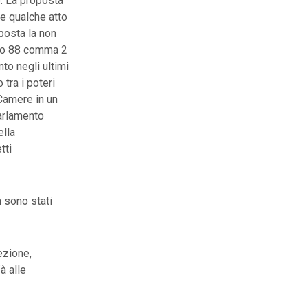
o. La proposta
e qualche atto
sposta la non
colo 88 comma 2
nto negli ultimi
 tra i poteri
 Camere in un
Parlamento
ella
tti
 sono stati
ezione,
à alle