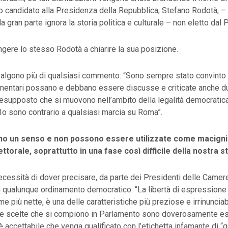
 candidato alla Presidenza della Repubblica, Stefano Rodotà, – 
 gran parte ignora la storia politica e culturale – non eletto dal
ngere lo stesso Rodotà a chiarire la sua posizione.
valgono più di qualsiasi commento: “Sono sempre stato convinto 
amentari possano e debbano essere discusse e criticate anche 
resupposto che si muovono nell’ambito della legalità democratic
 Io sono contrario a qualsiasi marcia su Roma”.
no un senso e non possono essere utilizzate come macigni
ttorale, soprattutto in una fase così difficile della nostra st
cessità di dover precisare, da parte dei Presidenti delle Camere,
i qualunque ordinamento democratico: “La libertà di espressione
e più nette, è una delle caratteristiche più preziose e irrinunciabi
le scelte che si compiono in Parlamento sono doverosamente e
è accettabile che venga qualificato con l’etichetta infamante di “g