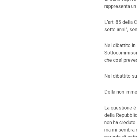
rappresenta un 
L’art. 85 della 
sette anni”, sen
Nel dibattito i
Sottocommissio
che così preved
Nel dibattito su
Della non immed
La questione è 
della Repubblic
non ha creduto d
ma mi sembra op