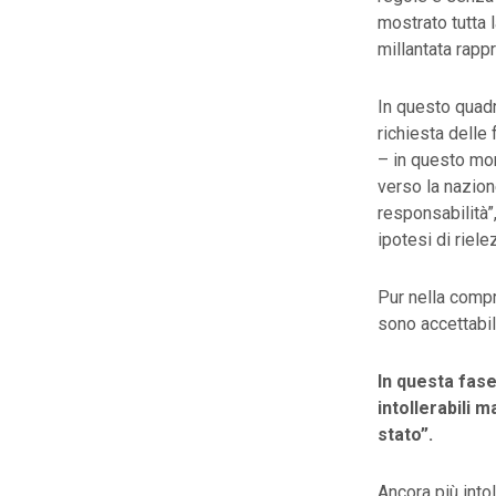
mostrato tutta
millantata rapp
In questo quadr
richiesta delle
– in questo mom
verso la nazion
responsabilità”
ipotesi di riele
Pur nella compr
sono accettabil
In questa fase 
intollerabili 
stato”.
Ancora più intol