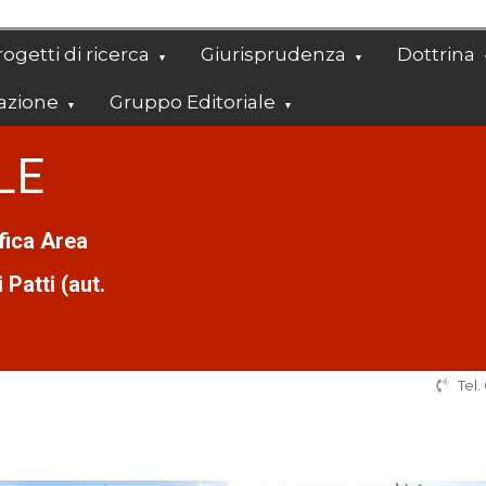
ogetti di ricerca
Giurisprudenza
Dottrina
azione
Gruppo Editoriale
LE
ifica Area
Patti (aut.
Tel