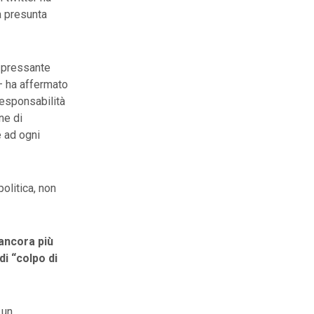
a presunta
a pressante
 – ha affermato
responsabilità
ne di
e ad ogni
olitica, non
 ancora più
di “colpo di
 un