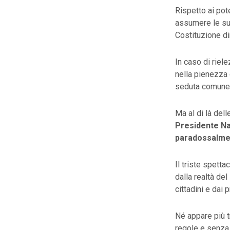
Rispetto ai pot
assumere le sue
Costituzione d
In caso di riel
nella pienezza 
seduta comune 
Ma al di là dell
Presidente Na
paradossalment
Il triste spetta
dalla realtà del
cittadini e dai 
Né appare più t
regole e senza 