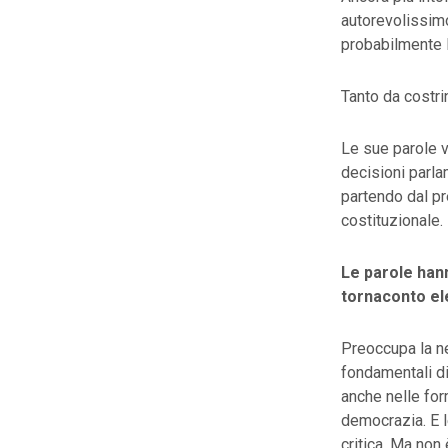
autorevolissimo
probabilmente la
Tanto da costri
Le sue parole 
decisioni parl
partendo dal p
costituzionale.
Le parole han
tornaconto ele
Preoccupa la ne
fondamentali d
anche nelle form
democrazia. E 
critica. Ma non 