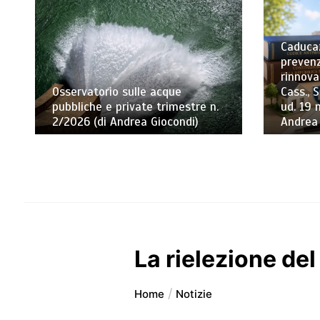
Caducaz
prevenz
rinnova
Osservatorio sulle acque
Cass., S
pubbliche e private trimestre n.
ud. 19 
2/2026 (di Andrea Giocondi)
Andrea
La rielezione de
Home
Notizie