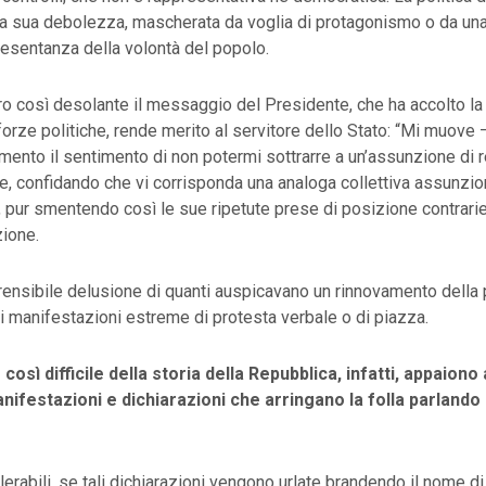
 la sua debolezza, mascherata da voglia di protagonismo o da un
resentanza della volontà del popolo.
o così desolante il messaggio del Presidente, che ha accolto l
 forze politiche, rende merito al servitore dello Stato: “Mi muove
ento il sentimento di non potermi sottrarre a un’assunzione di 
e, confidando che vi corrisponda una analoga collettiva assunzio
, pur smentendo così le sue ripetute prese di posizione contrari
zione.
ensibile delusione di quanti auspicavano un rinnovamento della p
i manifestazioni estreme di protesta verbale o di piazza.
così difficile della storia della Repubblica, infatti, appaiono
manifestazioni e dichiarazioni che arringano la folla parlando 
lerabili, se tali dichiarazioni vengono urlate brandendo il nome di