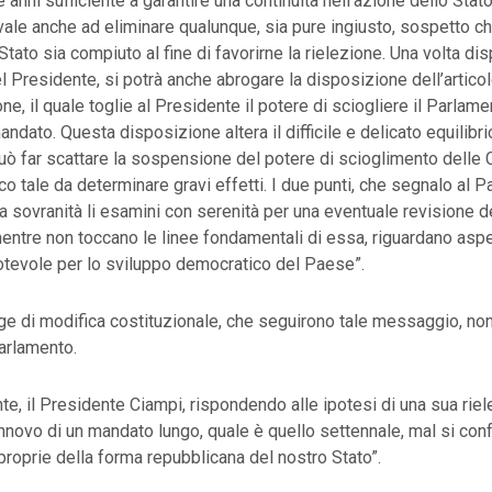
 anni sufficiente a garantire una continuità nell’azione dello Stat
ale anche ad eliminare qualunque, sia pure ingiusto, sospetto ch
Stato sia compiuto al fine di favorirne la rielezione. Una volta di
del Presidente, si potrà anche abrogare la disposizione dell’arti
ne, il quale toglie al Presidente il potere di sciogliere il Parlame
dato. Questa disposizione altera il difficile e delicato equilibrio
può far scattare la sospensione del potere di scioglimento delle
o tale da determinare gravi effetti. I due punti, che segnalo al 
a sovranità li esamini con serenità per una eventuale revisione d
entre non toccano le linee fondamentali di essa, riguardano aspe
otevole per lo sviluppo democratico del Paese”.
gge di modifica costituzionale, che seguirono tale messaggio, non
arlamento.
e, il Presidente Ciampi, rispondendo alle ipotesi di una sua riel
rinnovo di un mandato lungo, quale è quello settennale, mal si conf
 proprie della forma repubblicana del nostro Stato”.