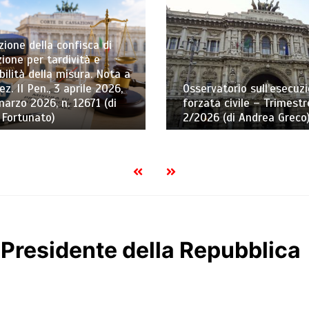
ione della confisca di
ione per tardività e
bilità della misura. Nota a
ez. II Pen., 3 aprile 2026,
Osservatorio sull’esecuz
marzo 2026, n. 12671 (di
forzata civile – Trimestr
 Fortunato)
2/2026 (di Andrea Greco
l Presidente della Repubblica