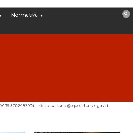
Normativa
. 0039 376 2482074
redazione @ quotidianolegale.it