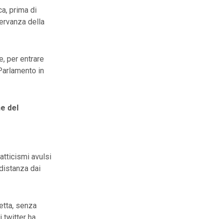
ca, prima di
ervanza della
, per entrare
 Parlamento in
ne del
tatticismi avulsi
 distanza dai
retta, senza
 twitter ha