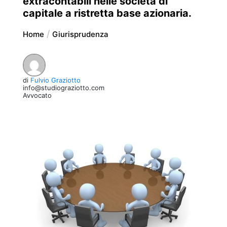
extracontabili nelle società di
capitale a ristretta base azionaria.
Home
Giurisprudenza
di
Fulvio Graziotto
info@studiograziotto.com
Avvocato