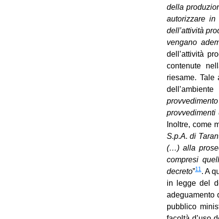
della produzion
autorizzare in
dell’attività p
vengano ademp
dell’attività p
contenute nel
riesame. Tale a
dell’ambiente
provvedimento 
provvedimenti
Inoltre, come m
S.p.A. di Tara
(…) alla prosec
compresi quell
11
decreto
”
. A q
in legge del d
adeguamento del
pubblico minis
facoltà d’uso d