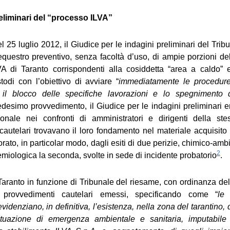
eliminari del “processo ILVA”
 25 luglio 2012, il Giudice per le indagini preliminari del Trib
equestro preventivo, senza facoltà d’uso, di ampie porzioni del
VA di Taranto corrispondenti alla cosiddetta “area a caldo
todi con l’obiettivo di avviare “
immediatamente le procedure
 il blocco delle specifiche lavorazioni e lo spegnimento d
medesimo provvedimento, il Giudice per le indagini preliminari 
onale nei confronti di amministratori e dirigenti della ste
cautelari trovavano il loro fondamento nel materiale acquisito 
orato, in particolar modo, dagli esiti di due perizie, chimico-amb
2
miologica la seconda, svolte in sede di incidente probatorio
.
 Taranto in funzione di Tribunale del riesame, con ordinanza d
 provvedimenti cautelari emessi, specificando come “
le 
idenziano, in definitiva, l’esistenza, nella zona del tarantino,
situazione di emergenza ambientale e sanitaria, imputabile 