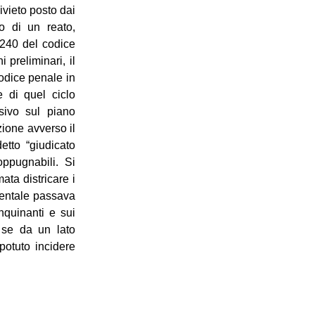
divieto posto dai
to di un reato,
. 240 del codice
 preliminari, il
odice penale in
e di quel ciclo
esivo sul piano
zione avverso il
tto “giudicato
oppugnabili. Si
ata districare i
ientale passava
nquinanti e sui
, se da un lato
potuto incidere