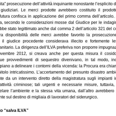
ita” prosecuzione dell’attività inquinante nonostante l’esplicito 
giudiziari. Le merci prodotte avrebbero costituito il prodot
 futura confisca in applicazione del primo comma dell’articolo
ia, secondo le considerazioni mosse dal Giudice per le indagini
bbe stato legittimato anche dal comma 2 dell’articolo 321 del c
ra disponibilità delle merci avrebbe favorito la prosecuzion
 il giudice procedente considerava illecito e fortemente l
nitario. La dirigenza dell’ILVA preferiva non proporre impugna
ovembre 2012, si creava anche per questa misura il cosidde
due provvedimenti di sequestro divenivano, in tal modo, in
iano a delineare i contorni della vicenda: la Procura era chiam
itolo intricatissimo. L’accertamento del presunto disastro amb
e da un intervento diretto della magistratura sugli impianti i
 attività criminose; tali urgenti e necessarie misure, tuttavia
elare l’ambiente e la stessa vita umana, dall’altro avrebbero 
 sul destino di migliaia di lavoratori del siderurgico.
to “salva ILVA”