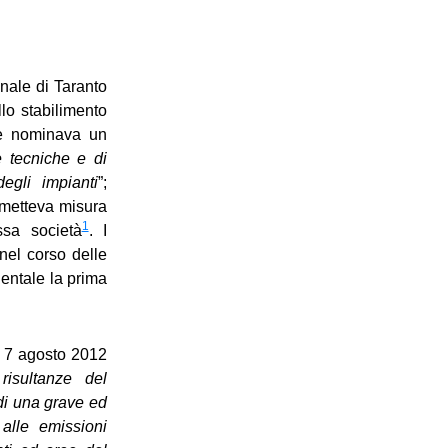
unale di Taranto
lo stabilimento
” e nominava un
 tecniche e di
egli impianti
”;
emetteva misura
1
ssa società
. I
nel corso delle
ientale la prima
el 7 agosto 2012
risultanze del
 di una grave ed
alle emissioni