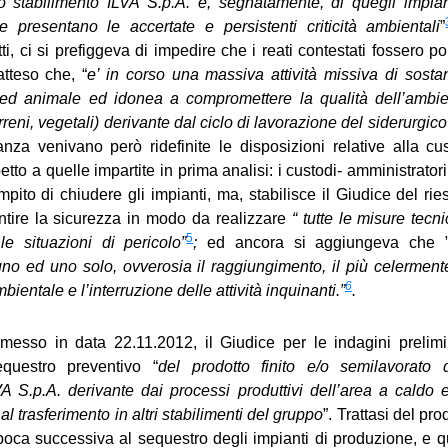
lo stabilimento ILVA S.p.A. e, segnatamente, di quegli impia
e presentano le accertate e persistenti criticità ambientali
”
ti, ci si prefiggeva di impedire che i reati contestati fossero por
tteso che, “
e’ in corso una massiva attività missiva di sosta
ed animale ed idonea a compromettere la qualità dell’ambien
rreni, vegetali) derivante dal ciclo di lavorazione del siderurgic
anza venivano però ridefinite le disposizioni relative alla cu
petto a quelle impartite in prima analisi: i custodi- amministrato
mpito di chiudere gli impianti, ma, stabilisce il Giudice del rie
tire
la sicurezza
in modo da realizzare
“ tutte le misure tecn
5
le situazioni di pericolo”
;
ed ancora si aggiungeva che
uno ed uno solo, ovverosia il raggiungimento, il più celermente
6
ientale e l’interruzione delle attività inquinanti.”
.
esso in data 22.11.2012, il Giudice per le indagini prelimi
equestro preventivo “
del prodotto finito e/o semilavorato del
VA S.p.A. derivante dai processi produttivi dell’area a caldo e
al trasferimento in altri stabilimenti del gruppo
”. Trattasi del pro
poca successiva al sequestro degli impianti di produzione, e q