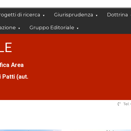
ogetti di ricerca
Giurisprudenza
Dottrina
azione
Gruppo Editoriale
LE
ifica Area
Patti (aut.
Tel