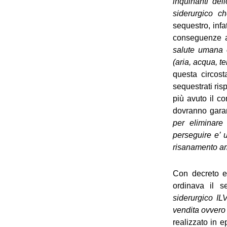
inquinanti del
siderurgico ch
sequestro, infat
conseguenze a
salute umana 
(aria, acqua, te
questa circost
sequestrati ris
più avuto il co
dovranno garan
per eliminare 
perseguire e’ 
risanamento amb
Con decreto em
ordinava il s
siderurgico IL
vendita ovvero 
realizzato in e