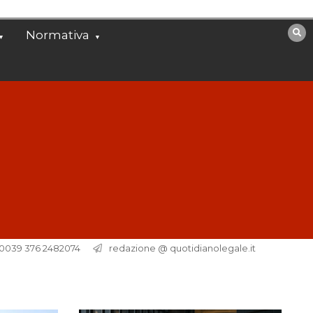
Normativa
. 0039 376 2482074
redazione @ quotidianolegale.it