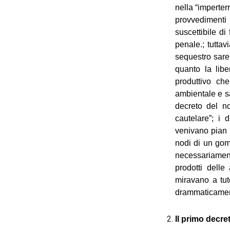
nella “imperterr
provvedimenti 
suscettibile di
penale.; tuttav
sequestro sare
quanto la libe
produttivo che
ambientale e sa
decreto del n
cautelare”; i 
venivano pian p
nodi di un gom
necessariament
prodotti delle
miravano a tut
drammaticamente
Il primo decre