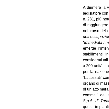
A dirimere la v
legislatore co
n. 231, più no
di raggiungere
nel corso del 
dell’occupazio
“immediata rimo
emerge l’inte
stabilimenti i
considerati tal
a 200 unità; non
per la nazione
“battezzati” co
organo di massi
di un atto mera
comma 1 dell’ar
S.p.A. di Tara
questi impianti