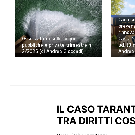
Caducaz
prevenz
rinnova
Osservatorio sulle acque
Cass., S
pubbliche e private trimestre n.
ud. 19 
2/2026 (di Andrea Giocondi)
Andrea
IL CASO TARAN
TRA DIRITTI CO