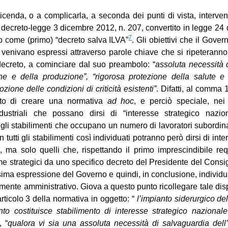
icenda, o a complicarla, a seconda dei punti di vista, interve
n decreto-legge 3 dicembre 2012, n. 207, convertito in legge 24
7
to come (primo) “decreto salva ILVA”
. Gli obiettivi che il Gover
 venivano espressi attraverso parole chiave che si ripeteranno 
decreto, a cominciare dal suo preambolo: “
assoluta necessità 
ne e della produzione”, “rigorosa protezione della salute e 
zione delle condizioni di criticità esistenti”
. Difatti, al comma 1
nto di creare una normativa
ad hoc
, e perciò speciale, nei 
ndustriali che possano dirsi di “interesse strategico nazi
i gli stabilimenti che occupano un numero di lavoratori subordina
 tutti gli stabilimenti così individuati potranno però dirsi di int
, ma solo quelli che, rispettando il primo imprescindibile req
me strategici da uno specifico decreto del Presidente del Consigl
ma espressione del Governo e quindi, in conclusione, individuat
mente amministrativo. Giova a questo punto ricollegare tale dis
ticolo 3 della normativa in oggetto: “
l’impianto siderurgico de
nto costituisce stabilimento di interesse strategico nazional
, “
qualora vi sia una assoluta necessità di salvaguardia del