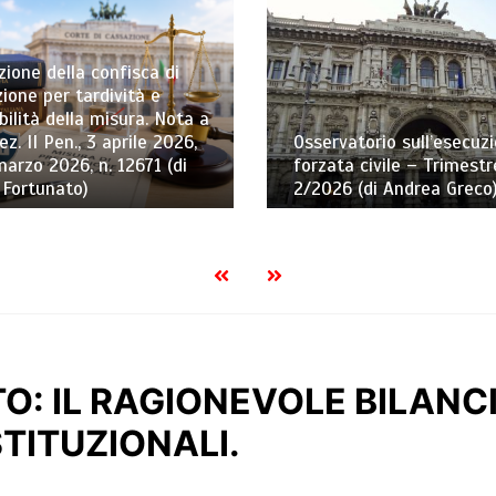
ione della confisca di
ione per tardività e
bilità della misura. Nota a
ez. II Pen., 3 aprile 2026,
Osservatorio sull’esecuz
marzo 2026, n. 12671 (di
forzata civile – Trimestr
 Fortunato)
2/2026 (di Andrea Greco
TO: IL RAGIONEVOLE BILAN
STITUZIONALI.