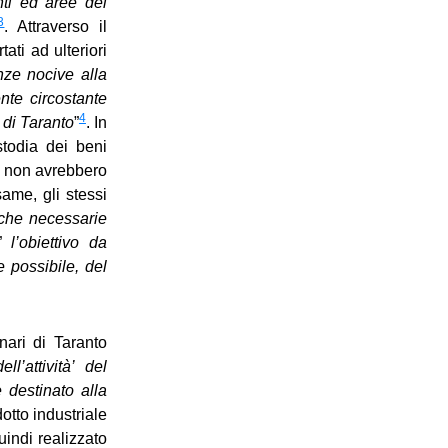
nti ed aree del
3
. Attraverso il
tati ad ulteriori
nze nocive alla
te circostante
4
o di Taranto
”
. In
stodia dei beni
ri non avrebbero
same, gli stessi
iche necessarie
 ”
l’obiettivo da
 possibile, del
nari di Taranto
l’attività’ del
 destinato alla
dotto industriale
uindi realizzato