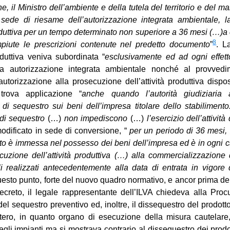
e, il Ministro dell’ambiente e della tutela del territorio e del m
 sede di riesame dell’autorizzazione integrata ambientale, 
roduttiva per un tempo determinato non superiore a 36 mesi (…)
8
iute le prescrizioni contenute nel predetto documento
”
. L
roduttiva veniva subordinata “
esclusivamente ed ad ogni effett
la autorizzazione integrata ambientale nonché al provved
utorizzazione alla prosecuzione dell’attività produttiva dispo
 trova applicazione “
anche quando l’autorità giudiziaria 
di sequestro sui beni dell’impresa titolare dello stabilimento.
 di sequestro
(…)
non impediscono
(…)
l’esercizio dell’attività
odificato in sede di conversione, “
per un periodo di 36 mesi, 
nto è immessa nel possesso dei beni dell’impresa ed è in ogni c
uzione dell’attività produttiva (…) alla commercializzazione d
i realizzati antecedentemente alla data di entrata in vigore
uesto punto, forte del nuovo quadro normativo, e ancor prima d
ecreto, il legale rappresentante dell’ILVA chiedeva alla Proc
 sequestro preventivo ed, inoltre, il dissequestro del prodotto
tero, in quanto organo di esecuzione della misura cautelar
egli impianti ma si mostrava contrario al dissequestro dei prodo