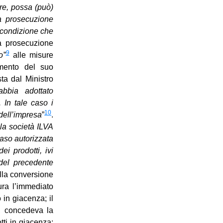
are, possa (può)
la prosecuzione
a condizione che
a prosecuzione
9
o
”
alle misure
imento del suo
sta dal Ministro
abbia adottato
 In tale caso i
10
 dell’impresa
”
.
la società ILVA
aso autorizzata
ei prodotti, ivi
 del precedente
ella conversione
ura l’immediato
 in giacenza; il
e, concedeva la
tti in giacenza;