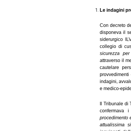
Le indagini pr
Con decreto del
disponeva il s
siderurgico IL
collegio di cus
sicurezza per
attraverso il 
cautelare pers
provvedimenti 
indagini, avval
e medico-epide
Il Tribunale di
confermava i
procedimento ev
attualissima 