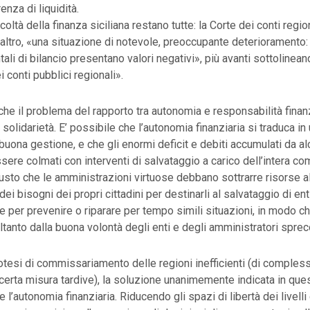
nza di liquidità.
icoltà della finanza siciliana restano tutte: la Corte dei conti regi
 l’altro, «una situazione di notevole, preoccupante deterioramento: t
li di bilancio presentano valori negativi», più avanti sottolineand
i conti pubblici regionali».
che il problema del rapporto tra autonomia e responsabilità finanzi
solidarietà. E’ possibile che l’autonomia finanziaria si traduca i
buona gestione, e che gli enormi deficit e debiti accumulati da al
ere colmati con interventi di salvataggio a carico dell’intera co
usto che le amministrazioni virtuose debbano sottrarre risorse al
i bisogni dei propri cittadini per destinarli al salvataggio di enti
e per prevenire o riparare per tempo simili situazioni, in modo c
tanto dalla buona volontà degli enti e degli amministratori sprec
ipotesi di commissariamento delle regioni inefficienti (di compless
erta misura tardive), la soluzione unanimemente indicata in quest
re l’autonomia finanziaria. Riducendo gli spazi di libertà dei livelli