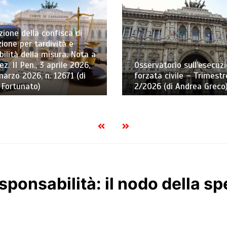
ione della confisca di
ione per tardività e
bilità della misura. Nota a
ez. II Pen., 3 aprile 2026,
Osservatorio sull’esecuz
marzo 2026, n. 12671 (di
forzata civile – Trimestr
 Fortunato)
2/2026 (di Andrea Greco
ponsabilità: il nodo della sp