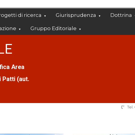
ogetti di ricerca
Giurisprudenza
Dottrina
azione
Gruppo Editoriale
LE
ifica Area
Patti (aut.
Tel