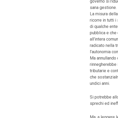
governo si ridu
sana gestione.
La misura della
ricorre in tutti
di qualche ente
pubblica e che 
all’intera comu
radicato nella 
l’autonomia com
Ma annullando 
rinnegherebbe i
tributarie e co
che sostanzialm
undici anni.
Si potrebbe all
sprechi ed ineff
Ma, a leggere le