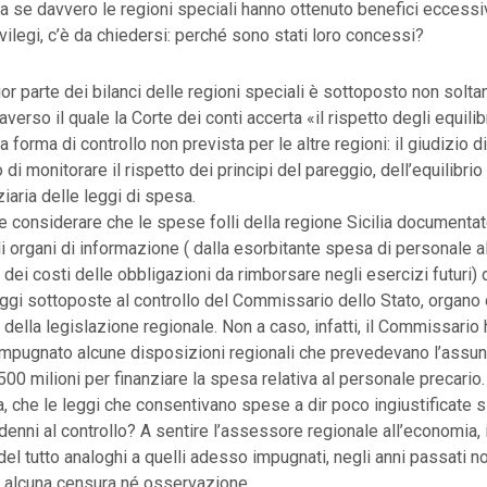
ra se davvero le regioni speciali hanno ottenuto benefici eccessivi
ivilegi, c’è da chiedersi: perché sono stati loro concessi?
or parte dei bilanci delle regioni speciali è sottoposto non soltan
averso il quale la Corte dei conti accerta «il rispetto degli equilibr
forma di controllo non prevista per le altre regioni: il giudizio di
di monitorare il rispetto dei principi del pareggio, dell’equilibrio
iaria delle leggi di spesa.
 considerare che le spese folli della regione Sicilia documentat
gli organi di informazione ( dalla esorbitante spesa di personale a
dei costi delle obbligazioni da rimborsare negli esercizi futuri) d
leggi sottoposte al controllo del Commissario dello Stato, organo 
à della legislazione regionale. Non a caso, infatti, il Commissario 
mpugnato alcune disposizioni regionali che prevedevano l’assun
500 milioni per finanziare la spesa relativa al personale precario
ra, che le leggi che consentivano spese a dir poco ingiustificate s
denni al controllo? A sentire l’assessore regionale all’economia, i
el tutto analoghi a quelli adesso impugnati, negli anni passati 
i alcuna censura né osservazione.