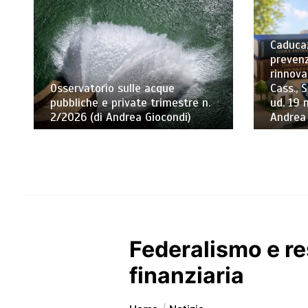
Caducaz
prevenz
rinnova
Osservatorio sulle acque
Cass., S
pubbliche e private trimestre n.
ud. 19 
2/2026 (di Andrea Giocondi)
Andrea
Federalismo e res
finanziaria