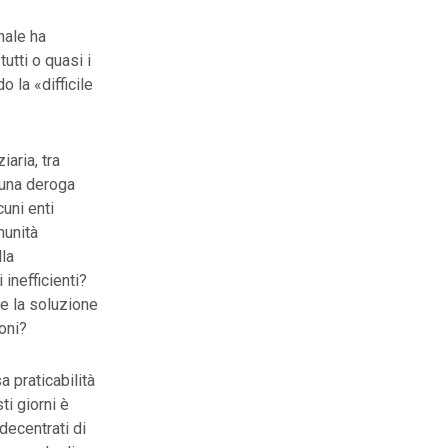
onale ha
utti o quasi i
o la «difficile
aria, tra
n una deroga
cuni enti
munità
la
 inefficienti?
he la soluzione
oni?
a praticabilità
i giorni è
 decentrati di