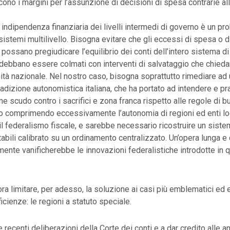
cono i margini per l’assunzione di decisioni di spesa contrarie al
 indipendenza finanziaria dei livelli intermedi di governo è un p
 i sistemi multilivello. Bisogna evitare che gli eccessi di spesa o
 possano pregiudicare l’equilibrio dei conti dell’intero sistema di
debbano essere colmati con interventi di salvataggio che chiedan
nità nazionale. Nel nostro caso, bisogna soprattutto rimediare ad
tradizione autonomistica italiana, che ha portato ad intendere e pr
e scudo contro i sacrifici e zona franca rispetto alle regole di b
o comprimendo eccessivamente l’autonomia di regioni ed enti loc
l federalismo fiscale, e sarebbe necessario ricostruire un siste
ntabili calibrato su un ordinamento centralizzato. Un’opera lunga 
ente vanificherebbe le innovazioni federalistiche introdotte in q
ora limitare, per adesso, la soluzione ai casi più emblematici ed e
icienze: le regioni a statuto speciale.
 recenti deliberazioni della Corte dei conti e a dar credito alle an