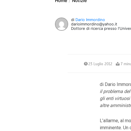
Home
Notizie
di
Dario Immordino
darioimmordino@yahoo.it
Dottore di ricerca presso l'Unive
23 Luglio 2012
7 minu
di Dario Immor
il problema del
gli enti virtuo
altre amministr
L’allarme, al m
imminente. Un c