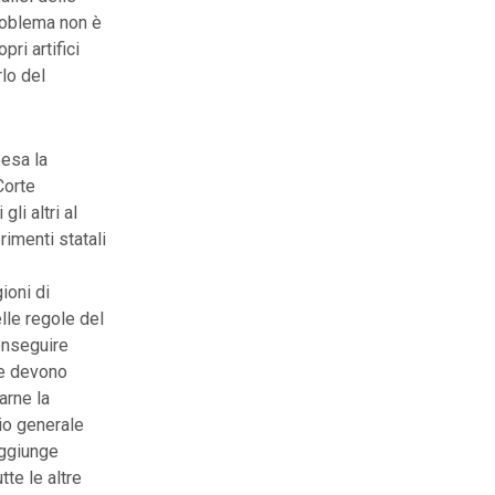
problema non è
pri artifici
rlo del
pesa la
Corte
li altri al
imenti statali
ioni di
lle regole del
onseguire
he devono
arne la
rio generale
aggiunge
tte le altre