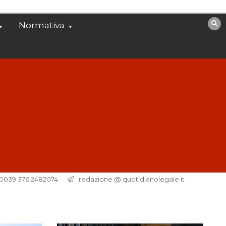
Normativa
. 0039 376 2482074
redazione @ quotidianolegale.it