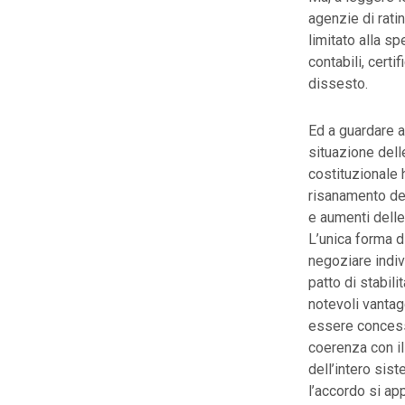
agenzie di rati
limitato alla sp
contabili, certi
dissesto.
Ed a guardare a
situazione dell
costituzionale 
risanamento del
e aumenti delle
L’unica forma di
negoziare indiv
patto di stabil
notevoli vantag
essere concess
coerenza con il
dell’intero sis
l’accordo si app