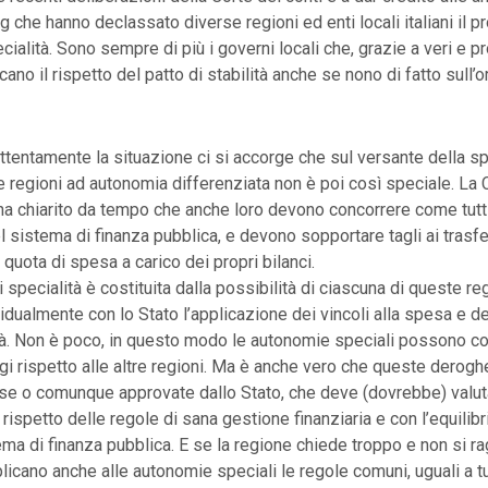
ng che hanno declassato diverse regioni ed enti locali italiani il 
ecialità. Sono sempre di più i governi locali che, grazie a veri e pro
ficano il rispetto del patto di stabilità anche se nono di fatto sull’o
ttentamente la situazione ci si accorge che sul versante della s
e regioni ad autonomia differenziata non è poi così speciale. La 
ha chiarito da tempo che anche loro devono concorrere come tutti g
 sistema di finanza pubblica, e devono sopportare tagli ai trasfer
 quota di spesa a carico dei propri bilanci.
 specialità è costituita dalla possibilità di ciascuna di queste reg
idualmente con lo Stato l’applicazione dei vincoli alla spesa e de
ità. Non è poco, in questo modo le autonomie speciali possono c
gi rispetto alle altre regioni. Ma è anche vero che queste derog
e o comunque approvate dallo Stato, che deve (dovrebbe) valut
 rispetto delle regole di sana gestione finanziaria e con l’equilib
tema di finanza pubblica. E se la regione chiede troppo e non si r
licano anche alle autonomie speciali le regole comuni, uguali a tu