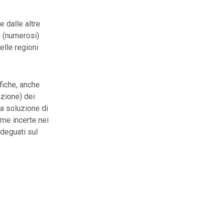
e dalle altre
i (numerosi)
delle regioni
fiche, anche
zione) dei
la soluzione di
rme incerte nei
adeguati sul