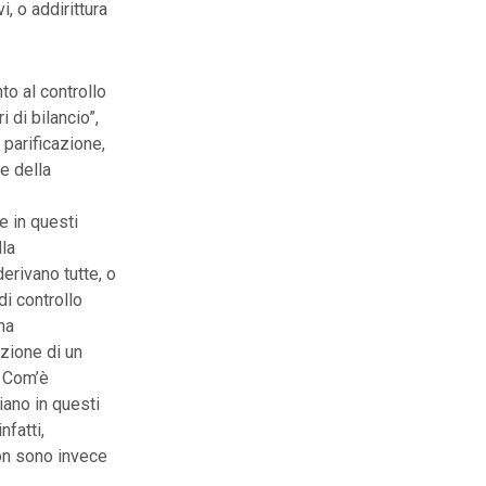
, o addirittura
to al controllo
i di bilancio”,
 parificazione,
 e della
e in questi
lla
erivano tutte, o
di controllo
ha
zione di un
. Com’è
iano in questi
nfatti,
non sono invece