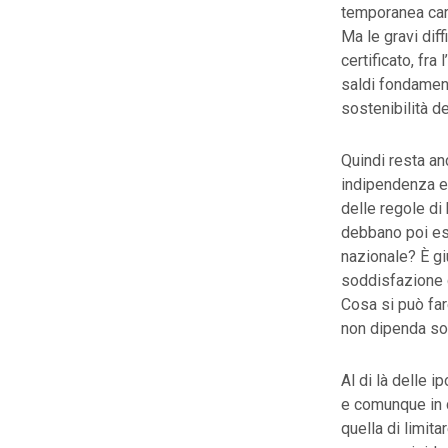
temporanea care
Ma le gravi diff
certificato, fra
saldi fondamenta
sostenibilità de
Quindi resta an
indipendenza e 
delle regole di 
debbano poi ess
nazionale? È gi
soddisfazione de
Cosa si può far
non dipenda sol
Al di là delle 
e comunque in c
quella di limita