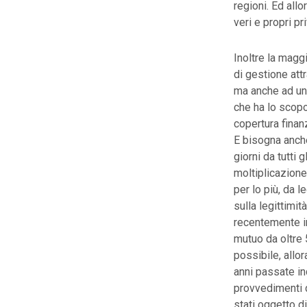
regioni. Ed allo
veri e propri pr
Inoltre la maggi
di gestione attr
ma anche ad una 
che ha lo scopo 
copertura finanz
E bisogna anche
giorni da tutti 
moltiplicazione 
per lo più, da 
sulla legittimit
recentemente i
mutuo da oltre 
possibile, allo
anni passate in
provvedimenti d
stati oggetto d