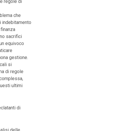
le regole di
roblema che
 di indebitamento
 finanza
o sacrifici
 un equivoco
aticare
uona gestione.
ali si
ma di regole
e complessa,
uesti ultimi
clatanti di
alisi delle