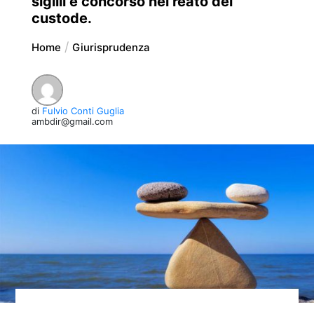
sigilli e concorso nel reato del
custode.
Home
Giurisprudenza
di
Fulvio Conti Guglia
ambdir@gmail.com