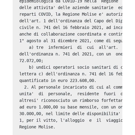
epidemiologica da COVID-19 nella  Regione  Molis
delle attivita' delle aziende sanitarie  ed  osp
reparti COVID, la Regione Molise e' autorizzata 
dell'art. 1 dell'ordinanza del Capo del Dipartim
civile n. 741 del 16 febbraio 2021, ad incarichi
anche di collaborazione coordinata e continuativ
1° agosto al 31 dicembre 2021, come di seguito i
    a) tre  infermieri  di  cui  all'art.  1,  c
dell'ordinanza n. 741 del 2021, con un  onere  q
72.072,00; 

    b) undici operatori socio sanitari di cui al
lettera c) dell'ordinanza n. 741 del 16 febbraio
quantificato in euro 223.608,00. 

  2. Al personale incaricato di cui al comma  1,
unita'  di  personale,  residente  fuori  dalla 
altresi' riconosciuto un rimborso forfettario  o
ad euro 1.000,00 su base mensile, con un onere q
30.000,00, nel limite delle disponibilita' di cu
1, per il vitto, l'alloggio  e  il  viaggio  pre