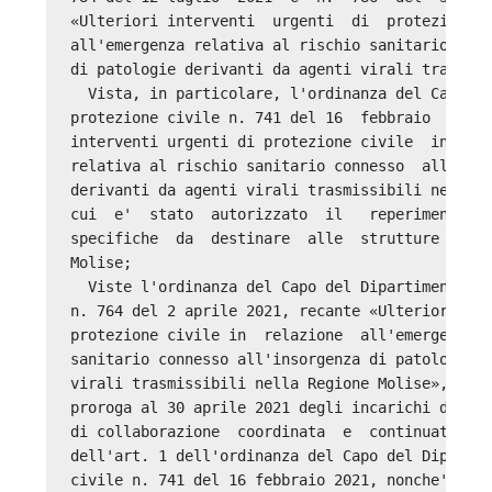
«Ulteriori interventi  urgenti  di  protezione  
all'emergenza relativa al rischio sanitario  con
di patologie derivanti da agenti virali trasmiss
  Vista, in particolare, l'ordinanza del Capo de
protezione civile n. 741 del 16  febbraio  2021,
interventi urgenti di protezione civile  in  rel
relativa al rischio sanitario connesso  all'inso
derivanti da agenti virali trasmissibili nella R
cui  e'  stato  autorizzato  il   reperimento   
specifiche  da  destinare  alle  strutture  sani
Molise; 

  Viste l'ordinanza del Capo del Dipartimento de
n. 764 del 2 aprile 2021, recante «Ulteriori  in
protezione civile in  relazione  all'emergenza  
sanitario connesso all'insorgenza di patologie  
virali trasmissibili nella Regione Molise», con 
proroga al 30 aprile 2021 degli incarichi di lav
di collaborazione  coordinata  e  continuativa, 
dell'art. 1 dell'ordinanza del Capo del Dipartim
civile n. 741 del 16 febbraio 2021, nonche' l'or