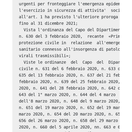
urgenti per fronteggiare l'emergenza epidemiolog
l'esercizio in sicurezza di attivita'  sociali  
all'art. 1 ha previsto l'ulteriore proroga dello
fino al 31 dicembre 2021; 

  Vista l'ordinanza del Capo del Dipartimento de
n. 630 del 3 febbraio 2020,  recante  «Primi  in
protezione civile in  relazione  all'emergenza  
sanitario connesso all'insorgenza di patologie  
virali trasmissibili»; 

  Viste le ordinanze  del  Capo  del  Dipartimen
civile n. 631 del 6 febbraio 2020, n. 633 del 12
635 del 13 febbraio 2020, n. 637 del 21 febbraio
febbraio 2020, n. 639 del 25 febbraio 2020, n. 6
2020, n. 641 del 28 febbraio 2020, n. 642 del 29
643 del 1° marzo 2020, n. 644 del 4 marzo  2020,
dell'8 marzo 2020, n. 648 del 9 marzo 2020, n. 6
n. 651 del 19 marzo 2020, n. 652 del 19 marzo 20
marzo 2020, n. 654 del 20 marzo 2020, n. 655 del
656 del 26 marzo 2020, n. 658 del 29 marzo 2020,
2020, n. 660 del 5 aprile 2020, nn. 663 e 664 de