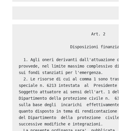
                               Art. 2 

                      Disposizioni finanziarie 

  1. Agli oneri derivanti dall'attuazione della 
provvede, nel limite massimo complessivo di euro
sui fondi stanziati per l'emergenza. 

  2. Le risorse di cui al comma 1 sono trasferit
speciale n. 6213 intestata  al  Presidente  dell
Soggetto attuatore ai sensi dell'art. 1 dell'ord
Dipartimento della protezione civile n.  630  de
sulla base degli  incarichi  effettivamente  con
quanto disposto in tema di rendicontazione dalla
del Dipartimento  della  protezione  civile  del
successive modifiche e integrazioni. 

  La presente ordinanza sara'  pubblicata  nella