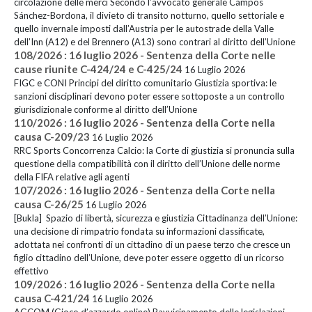
circolazione delle merci Secondo l’avvocato generale Campos
Sánchez-Bordona, il divieto di transito notturno, quello settoriale e
quello invernale imposti dall’Austria per le autostrade della Valle
dell’Inn (A12) e del Brennero (A13) sono contrari al diritto dell’Unione
108/2026 : 16 luglio 2026 - Sentenza della Corte nelle
cause riunite C-424/24 e C-425/24
16 Luglio 2026
FIGC e CONI Principi del diritto comunitario Giustizia sportiva: le
sanzioni disciplinari devono poter essere sottoposte a un controllo
giurisdizionale conforme al diritto dell’Unione
110/2026 : 16 luglio 2026 - Sentenza della Corte nella
causa C-209/23
16 Luglio 2026
RRC Sports Concorrenza Calcio: la Corte di giustizia si pronuncia sulla
questione della compatibilità con il diritto dell’Unione delle norme
della FIFA relative agli agenti
107/2026 : 16 luglio 2026 - Sentenza della Corte nella
causa C-26/25
16 Luglio 2026
[Bukla] Spazio di libertà, sicurezza e giustizia Cittadinanza dell’Unione:
una decisione di rimpatrio fondata su informazioni classificate,
adottata nei confronti di un cittadino di un paese terzo che cresce un
figlio cittadino dell’Unione, deve poter essere oggetto di un ricorso
effettivo
109/2026 : 16 luglio 2026 - Sentenza della Corte nella
causa C-421/24
16 Luglio 2026
AGCOM (Gioco d’azzardo online) Ravvicinamento delle legislazioni