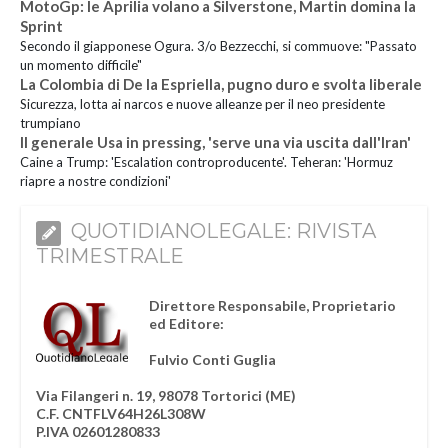
MotoGp: le Aprilia volano a Silverstone, Martin domina la
Sprint
Secondo il giapponese Ogura. 3/o Bezzecchi, si commuove: "Passato
un momento difficile"
La Colombia di De la Espriella, pugno duro e svolta liberale
Sicurezza, lotta ai narcos e nuove alleanze per il neo presidente
trumpiano
Il generale Usa in pressing, 'serve una via uscita dall'Iran'
Caine a Trump: 'Escalation controproducente'. Teheran: 'Hormuz
riapre a nostre condizioni'
QUOTIDIANOLEGALE: RIVISTA
TRIMESTRALE
Direttore Responsabile, Proprietario
ed Editore:
Fulvio Conti Guglia
Via Filangeri n. 19, 98078 Tortorici (ME)
C.F. CNTFLV64H26L308W
P.IVA 02601280833