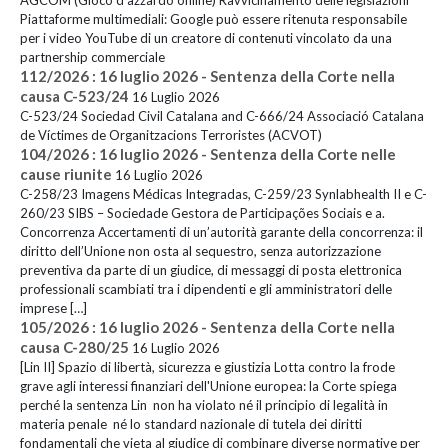
Piattaforme multimediali: Google può essere ritenuta responsabile
per i video YouTube di un creatore di contenuti vincolato da una
partnership commerciale
112/2026 : 16 luglio 2026 - Sentenza della Corte nella
causa C-523/24
16 Luglio 2026
C-523/24 Sociedad Civil Catalana and C-666/24 Associació Catalana
de Víctimes de Organitzacions Terroristes (ACVOT)
104/2026 : 16 luglio 2026 - Sentenza della Corte nelle
cause riunite
16 Luglio 2026
C-258/23 Imagens Médicas Integradas, C-259/23 Synlabhealth II e C-
260/23 SIBS – Sociedade Gestora de Participações Sociais e a.
Concorrenza Accertamenti di un’autorità garante della concorrenza: il
diritto dell’Unione non osta al sequestro, senza autorizzazione
preventiva da parte di un giudice, di messaggi di posta elettronica
professionali scambiati tra i dipendenti e gli amministratori delle
imprese […]
105/2026 : 16 luglio 2026 - Sentenza della Corte nella
causa C-280/25
16 Luglio 2026
[Lin II] Spazio di libertà, sicurezza e giustizia Lotta contro la frode
grave agli interessi finanziari dell'Unione europea: la Corte spiega
perché la sentenza Lin non ha violato né il principio di legalità in
materia penale né lo standard nazionale di tutela dei diritti
fondamentali che vieta al giudice di combinare diverse normative per