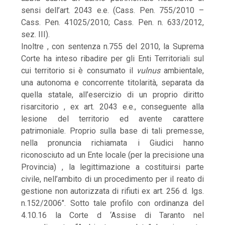
sensi dell’art. 2043 e.e. (Cass. Pen. 755/2010 –
Cass. Pen. 41025/2010; Cass. Pen. n. 633/2012,
sez. III).
Inoltre , con sentenza n.755 del 2010, la Suprema
Corte ha inteso ribadire per gli Enti Territoriali sul
cui territorio si è consumato il
vulnus
ambientale,
una autonoma e concorrente titolarità, separata da
quella statale, all’esercizio di un proprio diritto
risarcitorio , ex art. 2043 e.e., conseguente alla
lesione del territorio ed avente carattere
patrimoniale. Proprio sulla base di tali premesse,
nella pronuncia richiamata i Giudici hanno
riconosciuto ad un Ente locale (per la precisione una
Provincia) , la legittimazione a costituirsi parte
civile, nell’ambito di un procedimento per il reato di
gestione non autorizzata di rifiuti ex art. 256 d. lgs.
n.152/2006″. Sotto tale profilo con ordinanza del
4.10.16 la Corte d ‘Assise di Taranto nel