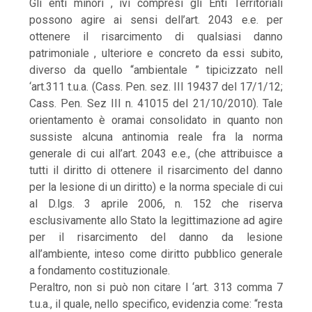
Gli enti minori , ivi compresi gli Enti Territoriali
possono agire ai sensi dell’art. 2043 e.e. per
ottenere il risarcimento di qualsiasi danno
patrimoniale , ulteriore e concreto da essi subito,
diverso da quello “ambientale ” tipicizzato nell
‘art.311 t.u.a. (Cass. Pen. sez. III 19437 del 17/1/12;
Cass. Pen. Sez III n. 41015 del 21/10/2010). Tale
orientamento è oramai consolidato in quanto non
sussiste alcuna antinomia reale fra la norma
generale di cui all’art. 2043 e.e., (che attribuisce a
tutti il diritto di ottenere il risarcimento del danno
per la lesione di un diritto) e la norma speciale di cui
al D.lgs. 3 aprile 2006, n. 152 che riserva
esclusivamente allo Stato la legittimazione ad agire
per il risarcimento del danno da lesione
all’ambiente, inteso come diritto pubblico generale
a fondamento costituzionale.
Peraltro, non si può non citare l ‘art. 313 comma 7
t.u.a., il quale, nello specifico, evidenzia come: “resta