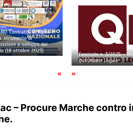
NO: Contratto di fiume e
a, strumento di
pazione e sviluppo del
rio (18 ottobre 2025)
Fascicolo n. 3/2025 – Riv
Quotidiano Legale
ac – Procure Marche contro in
ne.