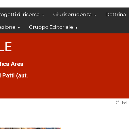
ogetti di ricerca
Giurisprudenza
Dottrina
azione
Gruppo Editoriale
LE
ifica Area
Patti (aut.
Tel