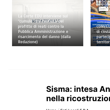
La Corte EDU interviene sul
“cumulo” tra confisca del
profitto di reati contro la
CONVEG
Pubblica Amministrazione e
di cost
risarcimento del danno (dalla
parteci
Redazione)
territo
Sisma: intesa An
nella ricostruzio