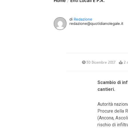
Home
Enti Locali E P.A.
di
Redazione
redazione@quotidianolegale.it
30 Dicembre 2017
2 
Scambio di inf
cantieri.
Autorità nazion
Procure della R
(Ancona, Ascoli
rischio di infil