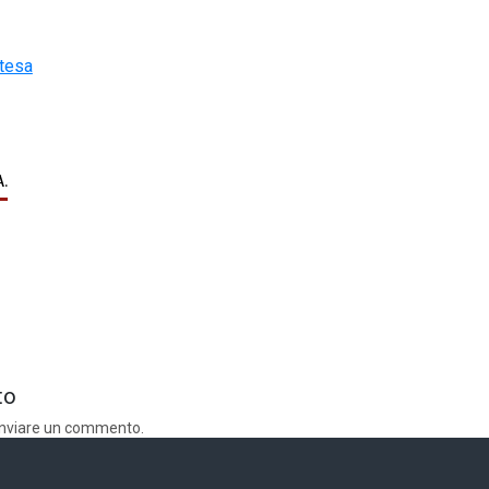
ntesa
A.
to
inviare un commento.