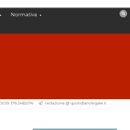
Normativa
. 0039 376 2482074
redazione @ quotidianolegale.it