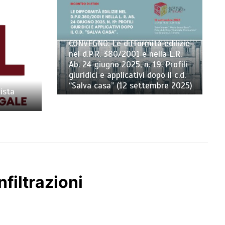
CONVEGNO: Le difformità edilizie
nel d.P.R. 380/2001 e nella L.R.
Ab. 24 giugno 2025, n. 19. Profili
giuridici e applicativi dopo il c.d.
“Salva casa” (12 settembre 2025)
ista
filtrazioni