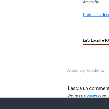
Antimafia.
Protocollo di i
Enti Locali e P.
Articolo precedente
Lascia un commen
Devi essere
connesso
per 