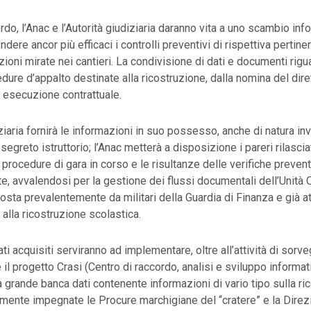
rdo, l’Anac e l’Autorità giudiziaria daranno vita a uno scambio in
ndere ancor più efficaci i controlli preventivi di rispettiva pertin
zioni mirate nei cantieri. La condivisione di dati e documenti rigu
dure d’appalto destinate alla ricostruzione, dalla nomina del diret
di esecuzione contrattuale.
iziaria fornirà le informazioni in suo possesso, anche di natura in
egreto istruttorio; l’Anac metterà a disposizione i pareri rilasciat
 procedure di gara in corso e le risultanze delle verifiche prevent
lte, avvalendosi per la gestione dei flussi documentali dell’Unità 
sta prevalentemente da militari della Guardia di Finanza e già at
vi alla ricostruzione scolastica.
ati acquisiti serviranno ad implementare, oltre all’attività di sorv
 il progetto Crasi (Centro di raccordo, analisi e sviluppo informati
a grande banca dati contenente informazioni di vario tipo sulla ri
mente impegnate le Procure marchigiane del “cratere” e la Dire