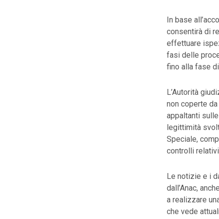
In base all’acco
consentirà di re
effettuare ispe
fasi delle proce
fino alla fase 
L’Autorità giud
non coperte da s
appaltanti sulle
legittimità svo
Speciale, compo
controlli relati
Le notizie e i d
dall’Anac, anche
a realizzare un
che vede attual