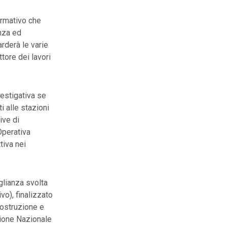
formativo che
enza ed
arderà le varie
tore dei lavori
vestigativa se
i alle stazioni
ive di
Operativa
tiva nei
eglianza svolta
vo), finalizzato
costruzione e
zione Nazionale