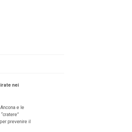
irate nei
 Ancona e le
 “cratere”
er prevenire il