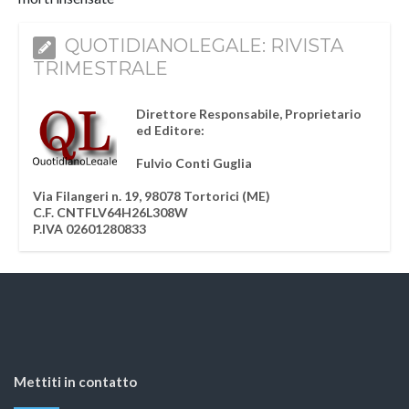
QUOTIDIANOLEGALE: RIVISTA
TRIMESTRALE
Direttore Responsabile, Proprietario
ed Editore:
Fulvio Conti Guglia
Via Filangeri n. 19, 98078 Tortorici (ME)
C.F. CNTFLV64H26L308W
P.IVA 02601280833
Mettiti in contatto