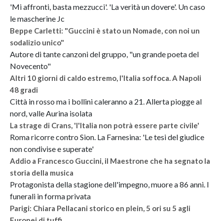
'Mi affronti, basta mezzucci'. 'La verità un dovere'. Un caso
le mascherine Jc
Beppe Carletti: "Guccini è stato un Nomade, con noi un
sodalizio unico"
Autore di tante canzoni del gruppo, "un grande poeta del
Novecento"
Altri 10 giorni di caldo estremo, l'Italia soffoca. A Napoli
48 gradi
Città in rosso ma i bollini caleranno a 21. Allerta piogge al
nord, valle Aurina isolata
La strage di Crans, 'l'Italia non potrà essere parte civile'
Roma ricorre contro Sion. La Farnesina: 'Le tesi del giudice
non condivise e superate'
Addio a Francesco Guccini, il Maestrone che ha segnato la
storia della musica
Protagonista della stagione dell'impegno, muore a 86 anni. I
funerali in forma privata
Parigi: Chiara Pellacani storico en plein, 5 ori su 5 agli
Europei di tuffi