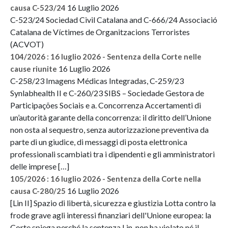
16 Luglio 2026
causa C-523/24
C-523/24 Sociedad Civil Catalana and C-666/24 Associació
Catalana de Víctimes de Organitzacions Terroristes
(ACVOT)
104/2026 : 16 luglio 2026 - Sentenza della Corte nelle
16 Luglio 2026
cause riunite
C-258/23 Imagens Médicas Integradas, C-259/23
Synlabhealth II e C-260/23 SIBS – Sociedade Gestora de
Participações Sociais e a. Concorrenza Accertamenti di
un’autorità garante della concorrenza: il diritto dell’Unione
non osta al sequestro, senza autorizzazione preventiva da
parte di un giudice, di messaggi di posta elettronica
professionali scambiati tra i dipendenti e gli amministratori
delle imprese […]
105/2026 : 16 luglio 2026 - Sentenza della Corte nella
16 Luglio 2026
causa C-280/25
[Lin II] Spazio di libertà, sicurezza e giustizia Lotta contro la
frode grave agli interessi finanziari dell'Unione europea: la
Corte spiega perché la sentenza Lin non ha violato né il