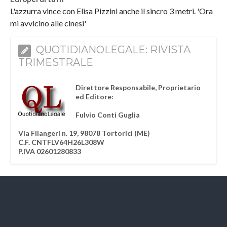
L'azzurra vince con Elisa Pizzini anche il sincro 3 metri. 'Ora
mi avvicino alle cinesi'
QUOTIDIANOLEGALE: RIVISTA
TRIMESTRALE
Direttore Responsabile, Proprietario
ed Editore:
Fulvio Conti Guglia
Via Filangeri n. 19, 98078 Tortorici (ME)
C.F. CNTFLV64H26L308W
P.IVA 02601280833