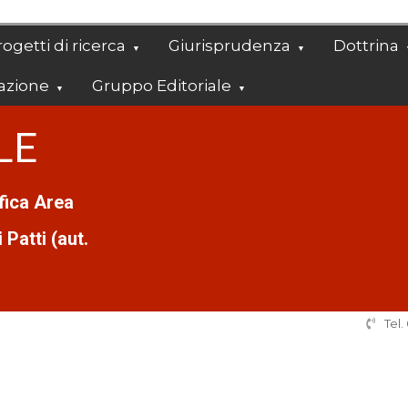
ogetti di ricerca
Giurisprudenza
Dottrina
azione
Gruppo Editoriale
LE
ifica Area
Patti (aut.
Tel