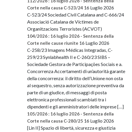
112/2026 : 16 luglio 2026 - Sentenza della
16 Luglio 2026
Corte nella causa C-523/24
C-523/24 Sociedad Civil Catalana and C-666/24
Associació Catalana de Víctimes de
Organitzacions Terroristes (ACVOT)
104/2026 : 16 luglio 2026 - Sentenza della
16 Luglio 2026
Corte nelle cause riunite
C-258/23 Imagens Médicas Integradas, C-
259/23 Synlabhealth II e C-260/23 SIBS –
Sociedade Gestora de Participações Sociais e a.
Concorrenza Accertamenti di un’autorità garante
della concorrenza: il diritto dell’Unione non osta
al sequestro, senza autorizzazione preventiva da
parte di un giudice, di messaggi di posta
elettronica professionali scambiati tra i
dipendenti e gli amministratori delle imprese […]
105/2026 : 16 luglio 2026 - Sentenza della
16 Luglio 2026
Corte nella causa C-280/25
[Lin II] Spazio di libertà, sicurezza e giustizia