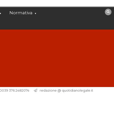
Normativa
. 0039 376 2482074
redazione @ quotidianolegale.it