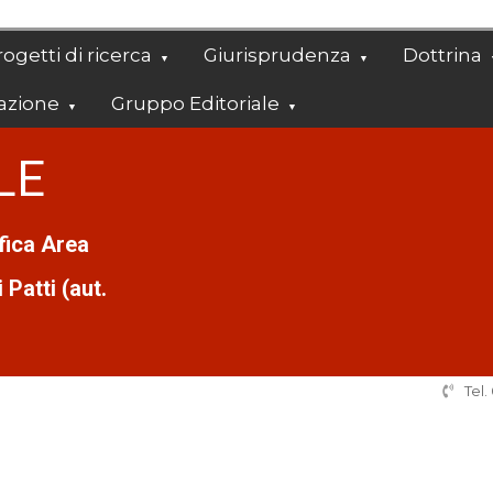
ogetti di ricerca
Giurisprudenza
Dottrina
azione
Gruppo Editoriale
LE
ifica Area
Patti (aut.
Tel