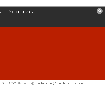
Normativa
. 0039 376 2482074
redazione @ quotidianolegale.it