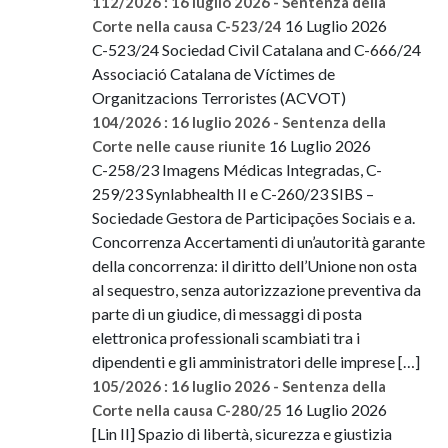
112/2026 : 16 luglio 2026 - Sentenza della
16 Luglio 2026
Corte nella causa C-523/24
C-523/24 Sociedad Civil Catalana and C-666/24
Associació Catalana de Víctimes de
Organitzacions Terroristes (ACVOT)
104/2026 : 16 luglio 2026 - Sentenza della
16 Luglio 2026
Corte nelle cause riunite
C-258/23 Imagens Médicas Integradas, C-
259/23 Synlabhealth II e C-260/23 SIBS –
Sociedade Gestora de Participações Sociais e a.
Concorrenza Accertamenti di un’autorità garante
della concorrenza: il diritto dell’Unione non osta
al sequestro, senza autorizzazione preventiva da
parte di un giudice, di messaggi di posta
elettronica professionali scambiati tra i
dipendenti e gli amministratori delle imprese […]
105/2026 : 16 luglio 2026 - Sentenza della
16 Luglio 2026
Corte nella causa C-280/25
[Lin II] Spazio di libertà, sicurezza e giustizia