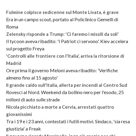
Fulmine colpisce sedicenne sul Monte Livata, è grave
Era in un campo scout, portato al Policlinico Gemelli di
Roma
Zelensky risponde a Trump: 'Ci faremo i missili da soli'
Il tycoon aveva ribadito: 'I Patriot ci servono'. Kiev accelera
sul progetto Freya
'Controlli alle frontiere con l'Italia', arriva la ritorsione di
Madrid
Ore prima il governo Meloni aveva ribadito: 'Verifiche
almeno fino al 15 agosto'
Il grande caldo sull'Italia, allerta per incendi al Centro Sud
Rovesci al Nord. Weekend da bollino nero per l'esodo, 25
milioni di auto sulle strade
Nicola picchiato a morte a Cervia, arrestati quattro
giovanissimi
Tra i 19 e i 23 anni, contestati i futili motivi. Sindaco, 'sia resa
giustizia' a Freak
Il governo ricorda Marcinelle, 'non c'è spazio per chi