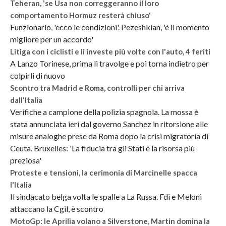
Teheran, 'se Usa non correggeranno il loro
comportamento Hormuz resterà chiuso'
Funzionario, 'ecco le condizioni'. Pezeshkian, 'è il momento
migliore per un accordo'
Litiga con i ciclisti e li investe più volte con l'auto, 4 feriti
A Lanzo Torinese, prima li travolge e poi torna indietro per
colpirli di nuovo
Scontro tra Madrid e Roma, controlli per chi arriva
dall'Italia
Verifiche a campione della polizia spagnola. La mossa è
stata annunciata ieri dal governo Sanchez in ritorsione alle
misure analoghe prese da Roma dopo la crisi migratoria di
Ceuta. Bruxelles: 'La fiducia tra gli Stati è la risorsa più
preziosa'
Proteste e tensioni, la cerimonia di Marcinelle spacca
l'Italia
Il sindacato belga volta le spalle a La Russa. Fdi e Meloni
attaccano la Cgil, è scontro
MotoGp: le Aprilia volano a Silverstone, Martin domina la