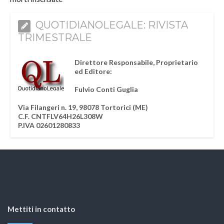
QUOTIDIANOLEGALE: RIVISTA
TRIMESTRALE
Direttore Responsabile, Proprietario
ed Editore:
Fulvio Conti Guglia
Via Filangeri n. 19, 98078 Tortorici (ME)
C.F. CNTFLV64H26L308W
P.IVA 02601280833
Mettiti in contatto