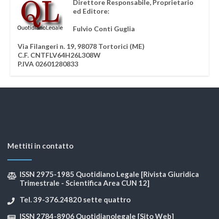
Direttore Responsabile, Proprietario
ed Editore:
Fulvio Conti Guglia
Via Filangeri n. 19, 98078 Tortorici (ME)
C.F. CNTFLV64H26L308W
P.IVA 02601280833
Mettiti in contatto
ISSN 2975-1985 Quotidiano Legale [Rivista Giuridica
Trimestrale - Scientifica Area CUN 12]
Tel. 39-376.24820 sette quattro
ISSN 2784-8906 Quotidianolegale [Sito Web]