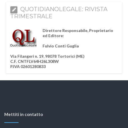
QUOTIDIANOLEGALE: RIVISTA
TRIMESTRALE
Direttore Responsabile, Proprietario
ed Editore:
Fulvio Conti Guglia
Via Filangeri n. 19, 98078 Tortorici (ME)
C.F. CNTFLV64H26L308W
P.IVA 02601280833
Mettiti in contatto