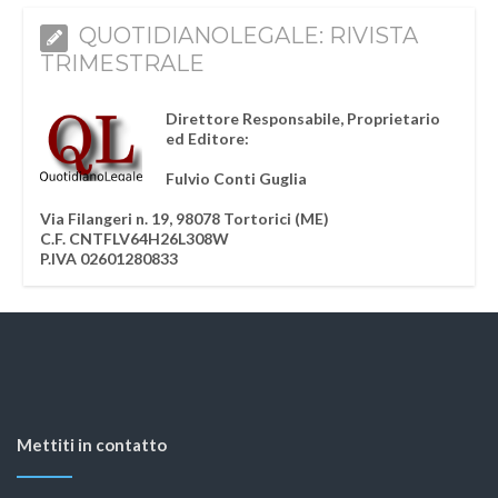
QUOTIDIANOLEGALE: RIVISTA
TRIMESTRALE
Direttore Responsabile, Proprietario
ed Editore:
Fulvio Conti Guglia
Via Filangeri n. 19, 98078 Tortorici (ME)
C.F. CNTFLV64H26L308W
P.IVA 02601280833
Mettiti in contatto