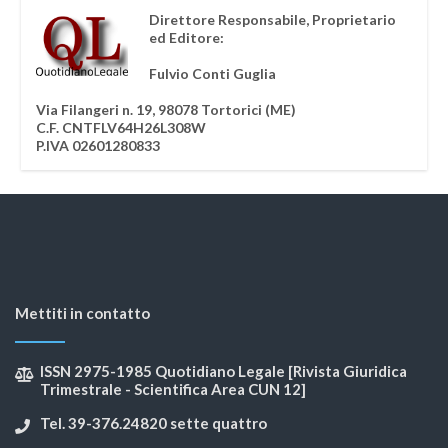
Direttore Responsabile, Proprietario
ed Editore:
Fulvio Conti Guglia
Via Filangeri n. 19, 98078 Tortorici (ME)
C.F. CNTFLV64H26L308W
P.IVA 02601280833
Mettiti in contatto
ISSN 2975-1985 Quotidiano Legale [Rivista Giuridica
Trimestrale - Scientifica Area CUN 12]
Tel. 39-376.24820 sette quattro