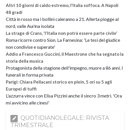
Altri 10 giorni di caldo estremo, l'Italia soffoca. A Napoli
48 gradi
Città in rosso ma i bollini caleranno a 21. Allerta piogge al
nord, valle Aurina isolata
La strage di Crans, 'l'Italia non potrà essere parte civile'
Roma ricorre contro Sion. La Farnesina: 'Le tesi del giudice
non condivise e superate'
Addio a Francesco Guccini, il Maestrone che ha segnato la
storia della musica
Protagonista della stagione dell'impegno, muore a 86 anni. I
funerali in forma privata
Parigi: Chiara Pellacani storico en plein, 5 ori su 5 agli
Europei di tuffi
L'azzurra vince con Elisa Pizzini anche il sincro 3 metri. 'Ora
mi avvicino alle cinesi'
QUOTIDIANOLEGALE: RIVISTA
TRIMESTRALE