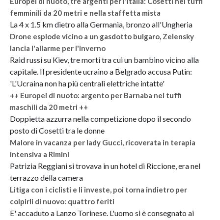
Europei di nuoto, tre argenti per l'Italia: Cosetti nei tuffi
femminili da 20 metri e nella staffetta mista
La 4 x 1.5 km dietro alla Germania, bronzo all'Ungheria
Drone esplode vicino a un gasdotto bulgaro, Zelensky
lancia l'allarme per l'inverno
Raid russi su Kiev, tre morti tra cui un bambino vicino alla
capitale. Il presidente ucraino a Belgrado accusa Putin:
'L'Ucraina non ha più centrali elettriche intatte'
++ Europei di nuoto: argento per Barnaba nei tuffi
maschili da 20 metri ++
Doppietta azzurra nella competizione dopo il secondo
posto di Cosetti tra le donne
Malore in vacanza per lady Gucci, ricoverata in terapia
intensiva a Rimini
Patrizia Reggiani si trovava in un hotel di Riccione, era nel
terrazzo della camera
Litiga con i ciclisti e li investe, poi torna indietro per
colpirli di nuovo: quattro feriti
E' accaduto a Lanzo Torinese. L'uomo si è consegnato ai