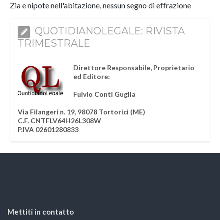
Zia e nipote nell'abitazione, nessun segno di effrazione
QUOTIDIANOLEGALE: RIVISTA
TRIMESTRALE
Direttore Responsabile, Proprietario
ed Editore:
Fulvio Conti Guglia
Via Filangeri n. 19, 98078 Tortorici (ME)
C.F. CNTFLV64H26L308W
P.IVA 02601280833
Mettiti in contatto