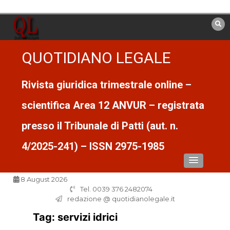
Vai
al
contenuto
QUOTIDIANO LEGALE
Rivista giuridica trimestrale online –
scientifica Area 12 ANVUR – registrata
presso il Tribunale di Patti (aut. n.
4/2025-241) – ISSN 2975-1985
8 August 2026
Tel. 0039 376 2482074
redazione @ quotidianolegale.it
Tag:
servizi idrici