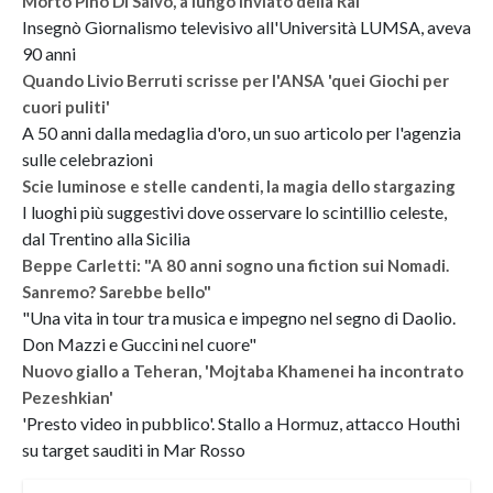
Morto Pino Di Salvo, a lungo inviato della Rai
Insegnò Giornalismo televisivo all'Università LUMSA, aveva
90 anni
Quando Livio Berruti scrisse per l'ANSA 'quei Giochi per
cuori puliti'
A 50 anni dalla medaglia d'oro, un suo articolo per l'agenzia
sulle celebrazioni
Scie luminose e stelle candenti, la magia dello stargazing
I luoghi più suggestivi dove osservare lo scintillio celeste,
dal Trentino alla Sicilia
Beppe Carletti: "A 80 anni sogno una fiction sui Nomadi.
Sanremo? Sarebbe bello"
"Una vita in tour tra musica e impegno nel segno di Daolio.
Don Mazzi e Guccini nel cuore"
Nuovo giallo a Teheran, 'Mojtaba Khamenei ha incontrato
Pezeshkian'
'Presto video in pubblico'. Stallo a Hormuz, attacco Houthi
su target sauditi in Mar Rosso