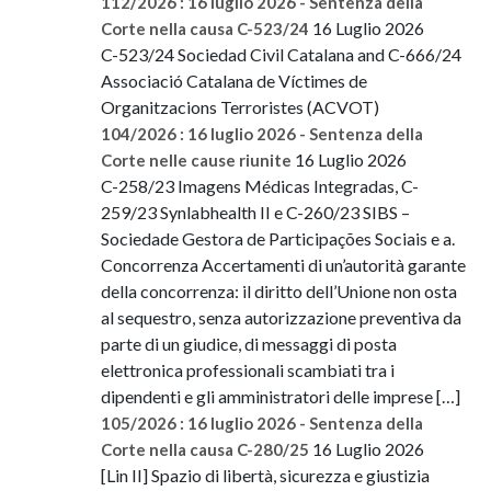
112/2026 : 16 luglio 2026 - Sentenza della
16 Luglio 2026
Corte nella causa C-523/24
C-523/24 Sociedad Civil Catalana and C-666/24
Associació Catalana de Víctimes de
Organitzacions Terroristes (ACVOT)
104/2026 : 16 luglio 2026 - Sentenza della
16 Luglio 2026
Corte nelle cause riunite
C-258/23 Imagens Médicas Integradas, C-
259/23 Synlabhealth II e C-260/23 SIBS –
Sociedade Gestora de Participações Sociais e a.
Concorrenza Accertamenti di un’autorità garante
della concorrenza: il diritto dell’Unione non osta
al sequestro, senza autorizzazione preventiva da
parte di un giudice, di messaggi di posta
elettronica professionali scambiati tra i
dipendenti e gli amministratori delle imprese […]
105/2026 : 16 luglio 2026 - Sentenza della
16 Luglio 2026
Corte nella causa C-280/25
[Lin II] Spazio di libertà, sicurezza e giustizia