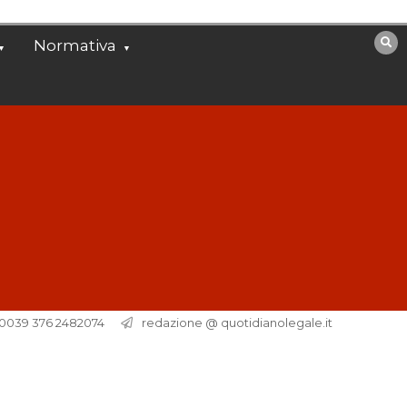
Normativa
. 0039 376 2482074
redazione @ quotidianolegale.it