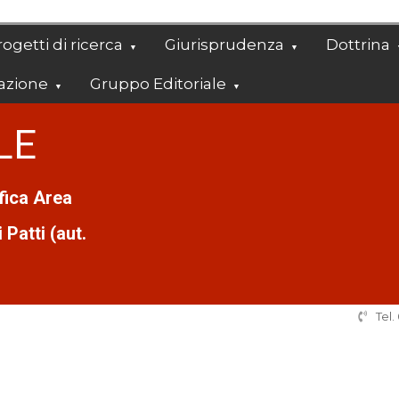
ogetti di ricerca
Giurisprudenza
Dottrina
azione
Gruppo Editoriale
LE
ifica Area
Patti (aut.
Tel