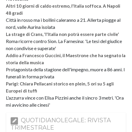
Altri 10 giorni di caldo estremo, l'Italia soffoca. A Napoli
48 gradi
Città in rosso ma i bollini caleranno a 21. Allerta piogge al
nord, valle Aurina isolata
La strage di Crans, 'l'Italia non potrà essere parte civile'
Roma ricorre contro Sion. La Farnesina: 'Le tesi del giudice
non condivise e superate'
Addio a Francesco Guccini, il Maestrone che ha segnato la
storia della musica
Protagonista della stagione dell'impegno, muore a 86 anni. I
funerali in forma privata
Parigi: Chiara Pellacani storico en plein, 5 ori su 5 agli
Europei di tuffi
L'azzurra vince con Elisa Pizzini anche il sincro 3 metri. 'Ora
mi avvicino alle cinesi'
QUOTIDIANOLEGALE: RIVISTA
TRIMESTRALE