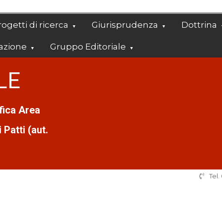
ogetti di ricerca
Giurisprudenza
Dottrina
azione
Gruppo Editoriale
LE
ifica Area
Patti (aut.
Tel