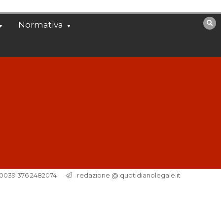
Normativa
. 0039 376 2482074
redazione @ quotidianolegale.it