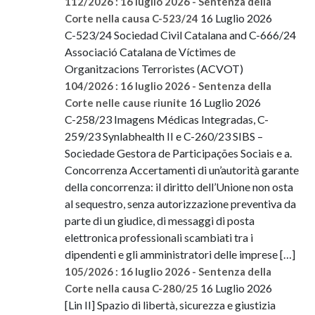
112/2026 : 16 luglio 2026 - Sentenza della
16 Luglio 2026
Corte nella causa C-523/24
C-523/24 Sociedad Civil Catalana and C-666/24
Associació Catalana de Víctimes de
Organitzacions Terroristes (ACVOT)
104/2026 : 16 luglio 2026 - Sentenza della
16 Luglio 2026
Corte nelle cause riunite
C-258/23 Imagens Médicas Integradas, C-
259/23 Synlabhealth II e C-260/23 SIBS –
Sociedade Gestora de Participações Sociais e a.
Concorrenza Accertamenti di un’autorità garante
della concorrenza: il diritto dell’Unione non osta
al sequestro, senza autorizzazione preventiva da
parte di un giudice, di messaggi di posta
elettronica professionali scambiati tra i
dipendenti e gli amministratori delle imprese […]
105/2026 : 16 luglio 2026 - Sentenza della
16 Luglio 2026
Corte nella causa C-280/25
[Lin II] Spazio di libertà, sicurezza e giustizia