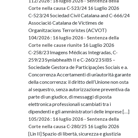
112/2026 : 16 luglio 2026 - Sentenza della
16 Luglio 2026
Corte nella causa C-523/24
C-523/24 Sociedad Civil Catalana and C-666/24
Associació Catalana de Víctimes de
Organitzacions Terroristes (ACVOT)
104/2026 : 16 luglio 2026 - Sentenza della
16 Luglio 2026
Corte nelle cause riunite
C-258/23 Imagens Médicas Integradas, C-
259/23 Synlabhealth II e C-260/23 SIBS –
Sociedade Gestora de Participações Sociais e a.
Concorrenza Accertamenti di un’autorità garante
della concorrenza: il diritto dell’Unione non osta
al sequestro, senza autorizzazione preventiva da
parte di un giudice, di messaggi di posta
elettronica professionali scambiati tra i
dipendenti e gli amministratori delle imprese […]
105/2026 : 16 luglio 2026 - Sentenza della
16 Luglio 2026
Corte nella causa C-280/25
[Lin II] Spazio di libertà, sicurezza e giustizia