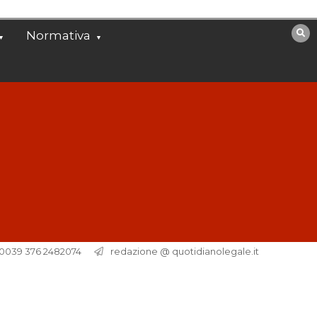
Normativa
. 0039 376 2482074
redazione @ quotidianolegale.it