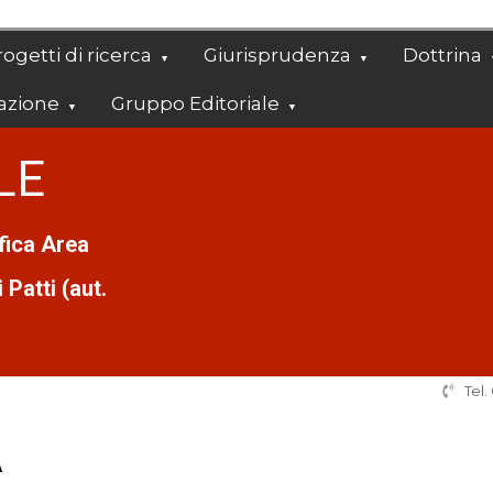
ogetti di ricerca
Giurisprudenza
Dottrina
azione
Gruppo Editoriale
LE
ifica Area
Patti (aut.
Tel
A