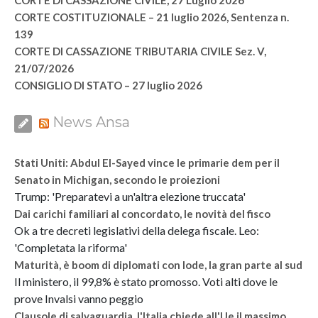
CORTE DI CASSAZIONE CIVILE, 27 Luglio 2026
CORTE COSTITUZIONALE – 21 luglio 2026, Sentenza n.
139
CORTE DI CASSAZIONE TRIBUTARIA CIVILE Sez. V,
21/07/2026
CONSIGLIO DI STATO – 27 luglio 2026
News Ansa
Stati Uniti: Abdul El-Sayed vince le primarie dem per il
Senato in Michigan, secondo le proiezioni
Trump: 'Preparatevi a un'altra elezione truccata'
Dai carichi familiari al concordato, le novità del fisco
Ok a tre decreti legislativi della delega fiscale. Leo:
'Completata la riforma'
Maturità, è boom di diplomati con lode, la gran parte al sud
Il ministero, il 99,8% è stato promosso. Voti alti dove le
prove Invalsi vanno peggio
Clausole di salvaguardia, l'Italia chiede all'Ue il massimo