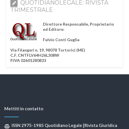
QUOTIDIANOLEGALE: RIVISTA
TRIMESTRALE
Direttore Responsabile, Proprietario
ed Editore:
Fulvio Conti Guglia
Via Filangeri n. 19, 98078 Tortorici (ME)
C.F. CNTFLV64H26L308W
P.IVA 02601280833
Mettiti in contatto
ISSN 2975-1985 Quotidiano Legale [Rivista Giuridica