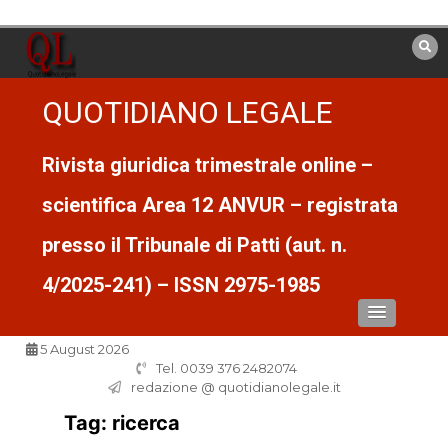
Vai
al
contenuto
QUOTIDIANO LEGALE
Rivista giuridica trimestrale online –
scientifica Area 12 ANVUR – registrata
presso il Tribunale di Patti (aut. n.
4/2025-241) – ISSN 2975-1985
5 August 2026
Tel. 0039 376 2482074
redazione @ quotidianolegale.it
Tag:
ricerca