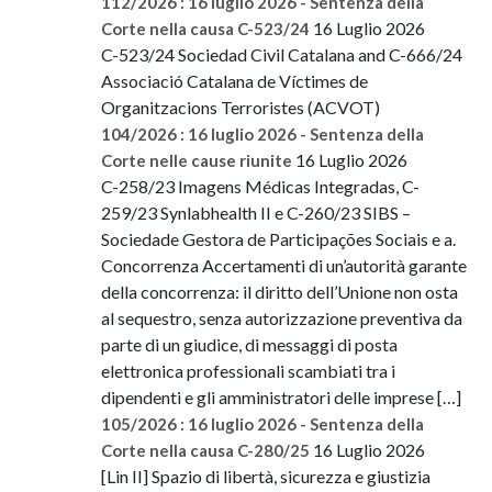
112/2026 : 16 luglio 2026 - Sentenza della
16 Luglio 2026
Corte nella causa C-523/24
C-523/24 Sociedad Civil Catalana and C-666/24
Associació Catalana de Víctimes de
Organitzacions Terroristes (ACVOT)
104/2026 : 16 luglio 2026 - Sentenza della
16 Luglio 2026
Corte nelle cause riunite
C-258/23 Imagens Médicas Integradas, C-
259/23 Synlabhealth II e C-260/23 SIBS –
Sociedade Gestora de Participações Sociais e a.
Concorrenza Accertamenti di un’autorità garante
della concorrenza: il diritto dell’Unione non osta
al sequestro, senza autorizzazione preventiva da
parte di un giudice, di messaggi di posta
elettronica professionali scambiati tra i
dipendenti e gli amministratori delle imprese […]
105/2026 : 16 luglio 2026 - Sentenza della
16 Luglio 2026
Corte nella causa C-280/25
[Lin II] Spazio di libertà, sicurezza e giustizia