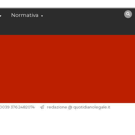
Normativa
. 0039 376 2482074
redazione @ quotidianolegale.it