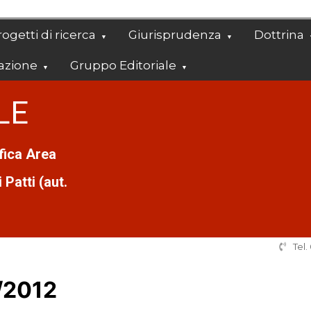
ogetti di ricerca
Giurisprudenza
Dottrina
azione
Gruppo Editoriale
LE
ifica Area
Patti (aut.
Tel
/2012