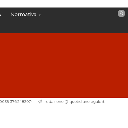
Normativa
. 0039 376 2482074
redazione @ quotidianolegale.it