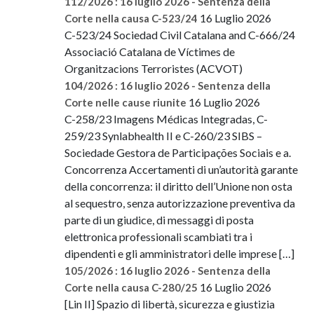
112/2026 : 16 luglio 2026 - Sentenza della
16 Luglio 2026
Corte nella causa C-523/24
C-523/24 Sociedad Civil Catalana and C-666/24
Associació Catalana de Víctimes de
Organitzacions Terroristes (ACVOT)
104/2026 : 16 luglio 2026 - Sentenza della
16 Luglio 2026
Corte nelle cause riunite
C-258/23 Imagens Médicas Integradas, C-
259/23 Synlabhealth II e C-260/23 SIBS –
Sociedade Gestora de Participações Sociais e a.
Concorrenza Accertamenti di un’autorità garante
della concorrenza: il diritto dell’Unione non osta
al sequestro, senza autorizzazione preventiva da
parte di un giudice, di messaggi di posta
elettronica professionali scambiati tra i
dipendenti e gli amministratori delle imprese […]
105/2026 : 16 luglio 2026 - Sentenza della
16 Luglio 2026
Corte nella causa C-280/25
[Lin II] Spazio di libertà, sicurezza e giustizia