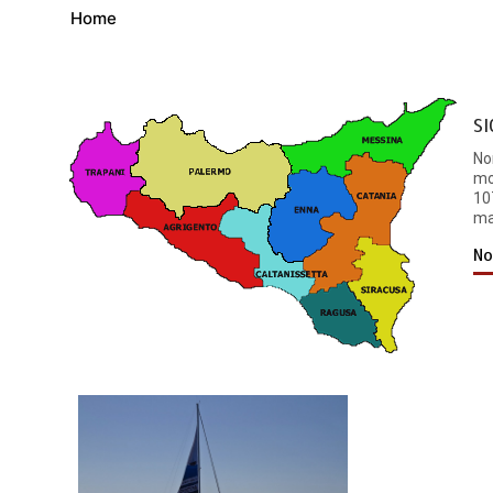
Home
SI
No
mo
10
mat
No