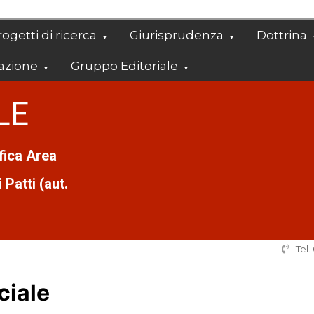
ogetti di ricerca
Giurisprudenza
Dottrina
azione
Gruppo Editoriale
LE
ifica Area
Patti (aut.
Tel
ciale