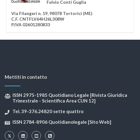
Fulvio Conti Guglia
Via Filangeri n. 19, 98078 Tortorici (ME)
C.F. CNTFLV64H26L308W
P.IVA 02601280833
Mettiti in contatto
ISSN 2975-1985 Quotidiano Legale [Rivista Giuridica
Trimestrale - Scientifica Area CUN 12]
Tel. 39-376.24820 sette quattro
ISSN 2784-8906 Quotidianolegale [Sito Web]