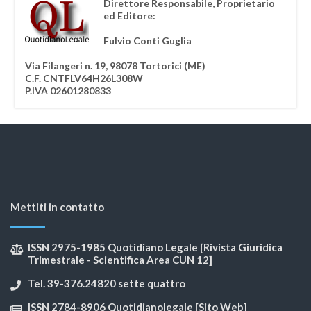
Direttore Responsabile, Proprietario
ed Editore:
Fulvio Conti Guglia
Via Filangeri n. 19, 98078 Tortorici (ME)
C.F. CNTFLV64H26L308W
P.IVA 02601280833
Mettiti in contatto
ISSN 2975-1985 Quotidiano Legale [Rivista Giuridica
Trimestrale - Scientifica Area CUN 12]
Tel. 39-376.24820 sette quattro
ISSN 2784-8906 Quotidianolegale [Sito Web]