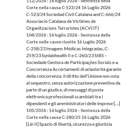
112/2026 : 16 luglio 2026 - Sentenza della
16 Luglio 2026
Corte nella causa C-523/24
C-523/24 Sociedad Civil Catalana and C-666/24
Associació Catalana de Víctimes de
Organitzacions Terroristes (ACVOT)
104/2026 : 16 luglio 2026 - Sentenza della
16 Luglio 2026
Corte nelle cause riunite
C-258/23 Imagens Médicas Integradas, C-
259/23 Synlabhealth II e C-260/23 SIBS –
Sociedade Gestora de Participações Sociais e a.
Concorrenza Accertamenti di un’autorità garante
della concorrenza: il diritto dell’Unione non osta
al sequestro, senza autorizzazione preventiva da
parte di un giudice, di messaggi di posta
elettronica professionali scambiati tra i
dipendenti e gli amministratori delle imprese […]
105/2026 : 16 luglio 2026 - Sentenza della
16 Luglio 2026
Corte nella causa C-280/25
[Lin II] Spazio di libertà, sicurezza e giustizia