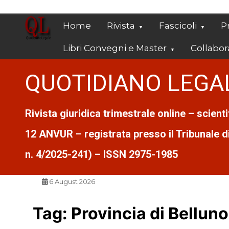
Vai
al
Home
Rivista
Fascicoli
Pr
contenuto
Libri Convegni e Master
Collabor
QUOTIDIANO LEGA
Rivista giuridica trimestrale online – scient
12 ANVUR – registrata presso il Tribunale di 
n. 4/2025-241) – ISSN 2975-1985
6 August 2026
Tag:
Provincia di Belluno