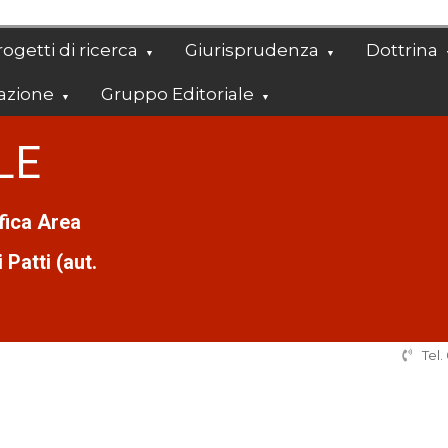
ogetti di ricerca
Giurisprudenza
Dottrina
azione
Gruppo Editoriale
LE
ifica Area
Patti (aut.
Tel