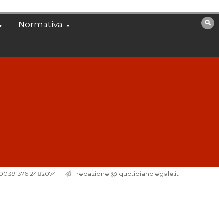
Normativa
. 0039 376 2482074
redazione @ quotidianolegale.it