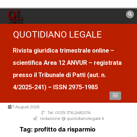
Vai
al
contenuto
QUOTIDIANO LEGALE
Rivista giuridica trimestrale online –
scientifica Area 12 ANVUR – registrata
presso il Tribunale di Patti (aut. n.
4/2025-241) – ISSN 2975-1985
7 August 2026
Tel. 0039 376 2482074
redazione @ quotidianolegale.it
Tag:
profitto da risparmio