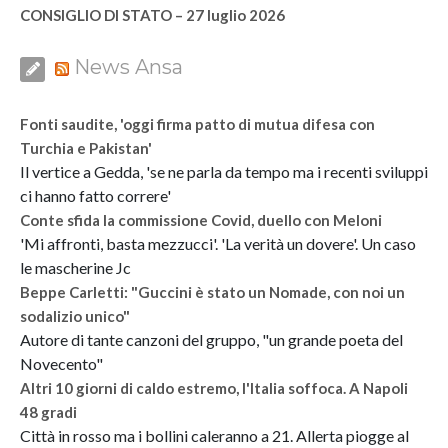
CONSIGLIO DI STATO – 27 luglio 2026
News Ansa
Fonti saudite, 'oggi firma patto di mutua difesa con
Turchia e Pakistan'
Il vertice a Gedda, 'se ne parla da tempo ma i recenti sviluppi
ci hanno fatto correre'
Conte sfida la commissione Covid, duello con Meloni
'Mi affronti, basta mezzucci'. 'La verità un dovere'. Un caso
le mascherine Jc
Beppe Carletti: "Guccini è stato un Nomade, con noi un
sodalizio unico"
Autore di tante canzoni del gruppo, "un grande poeta del
Novecento"
Altri 10 giorni di caldo estremo, l'Italia soffoca. A Napoli
48 gradi
Città in rosso ma i bollini caleranno a 21. Allerta piogge al