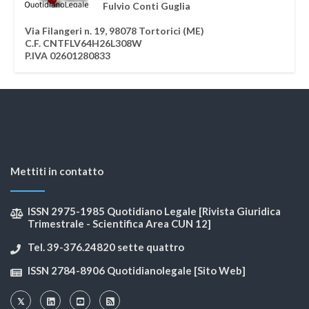
Fulvio Conti Guglia
Via Filangeri n. 19, 98078 Tortorici (ME)
C.F. CNTFLV64H26L308W
P.IVA 02601280833
Mettiti in contatto
ISSN 2975-1985 Quotidiano Legale [Rivista Giuridica
Trimestrale - Scientifica Area CUN 12]
Tel. 39-376.24820 sette quattro
ISSN 2784-8906 Quotidianolegale [Sito Web]