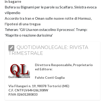
in bagarre
Bufera su Bignami per le parole su Scalfaro. Sinistra evoca
vilipendio
Accordo tra Iran e Oman sulle nuove rotte di Hormuz,
l'ipotesi di una tregua
Teheran: 'Gli Usa non ostacolino il processo'. Trump:
'Riaprite o reazione durissima'
QUOTIDIANOLEGALE: RIVISTA
TRIMESTRALE
Direttore Responsabile, Proprietario
ed Editore:
Fulvio Conti Guglia
Via Filangeri n. 19, 98078 Tortorici (ME)
C.F. CNTFLV64H26L308W
P.IVA 02601280833