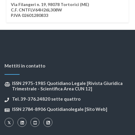
Via Filangeri n. 19, 98078 Tortorici (ME)
C.F. CNTFLV64H26L308W
P.IVA 02601280833
Mettiti in contatto
ISSN 2975-1985 Quotidiano Legale [Rivista Giuridica
Trimestrale - Scientifica Area CUN 12]
Tel. 39-376.24820 sette quattro
ISSN 2784-8906 Quotidianolegale [Sito Web]