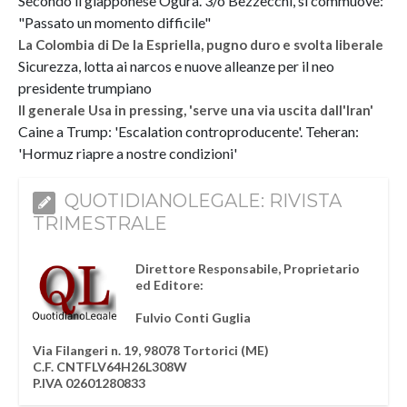
Secondo il giapponese Ogura. 3/o Bezzecchi, si commuove:
"Passato un momento difficile"
La Colombia di De la Espriella, pugno duro e svolta liberale
Sicurezza, lotta ai narcos e nuove alleanze per il neo
presidente trumpiano
Il generale Usa in pressing, 'serve una via uscita dall'Iran'
Caine a Trump: 'Escalation controproducente'. Teheran:
'Hormuz riapre a nostre condizioni'
QUOTIDIANOLEGALE: RIVISTA
TRIMESTRALE
Direttore Responsabile, Proprietario
ed Editore:
Fulvio Conti Guglia
Via Filangeri n. 19, 98078 Tortorici (ME)
C.F. CNTFLV64H26L308W
P.IVA 02601280833