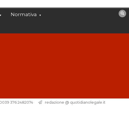
Normativa
. 0039 376 2482074
redazione @ quotidianolegale.it