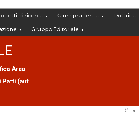
ogetti di ricerca
Giurisprudenza
Dottrina
azione
Gruppo Editoriale
LE
ifica Area
Patti (aut.
Tel