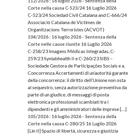
112/2026 : 16 luglio 2026 - Sentenza della
16 Luglio 2026
Corte nella causa C-523/24
C-523/24 Sociedad Civil Catalana and C-666/24
Associació Catalana de Víctimes de
Organitzacions Terroristes (ACVOT)
104/2026 : 16 luglio 2026 - Sentenza della
16 Luglio 2026
Corte nelle cause riunite
C-258/23 Imagens Médicas Integradas, C-
259/23 Synlabhealth II e C-260/23 SIBS –
Sociedade Gestora de Participações Sociais e a.
Concorrenza Accertamenti di un’autorità garante
della concorrenza: il diritto dell’Unione non osta
al sequestro, senza autorizzazione preventiva da
parte di un giudice, di messaggi di posta
elettronica professionali scambiati tra i
dipendenti e gli amministratori delle imprese […]
105/2026 : 16 luglio 2026 - Sentenza della
16 Luglio 2026
Corte nella causa C-280/25
[Lin II] Spazio di libertà, sicurezza e giustizia