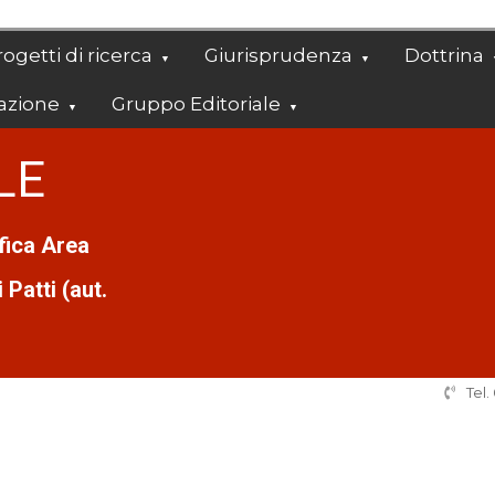
ogetti di ricerca
Giurisprudenza
Dottrina
azione
Gruppo Editoriale
LE
ifica Area
Patti (aut.
Tel