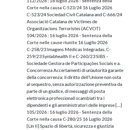
112/2026 : 16 luglio 2026 - Sentenza della
16 Luglio 2026
Corte nella causa C-523/24
C-523/24 Sociedad Civil Catalana and C-666/24
Associació Catalana de Víctimes de
Organitzacions Terroristes (ACVOT)
104/2026 : 16 luglio 2026 - Sentenza della
16 Luglio 2026
Corte nelle cause riunite
C-258/23 Imagens Médicas Integradas, C-
259/23 Synlabhealth II e C-260/23 SIBS –
Sociedade Gestora de Participações Sociais e a.
Concorrenza Accertamenti di un’autorità garante
della concorrenza: il diritto dell’Unione non osta
al sequestro, senza autorizzazione preventiva da
parte di un giudice, di messaggi di posta
elettronica professionali scambiati tra i
dipendenti e gli amministratori delle imprese […]
105/2026 : 16 luglio 2026 - Sentenza della
16 Luglio 2026
Corte nella causa C-280/25
[Lin II] Spazio di libertà, sicurezza e giustizia