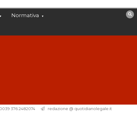
Normativa
. 0039 376 2482074
redazione @ quotidianolegale.it