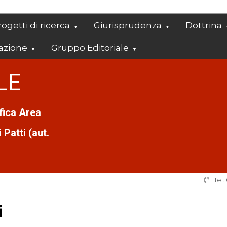
ogetti di ricerca
Giurisprudenza
Dottrina
azione
Gruppo Editoriale
LE
ifica Area
Patti (aut.
Tel
i