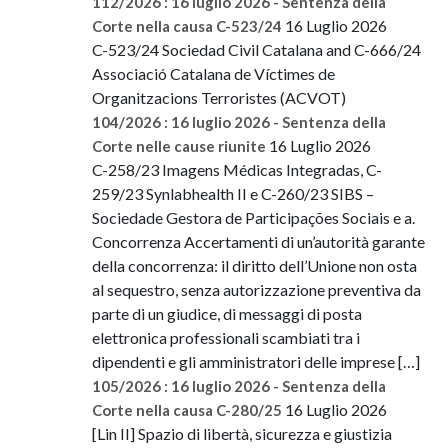
112/2026 : 16 luglio 2026 - Sentenza della
16 Luglio 2026
Corte nella causa C-523/24
C-523/24 Sociedad Civil Catalana and C-666/24
Associació Catalana de Víctimes de
Organitzacions Terroristes (ACVOT)
104/2026 : 16 luglio 2026 - Sentenza della
16 Luglio 2026
Corte nelle cause riunite
C-258/23 Imagens Médicas Integradas, C-
259/23 Synlabhealth II e C-260/23 SIBS –
Sociedade Gestora de Participações Sociais e a.
Concorrenza Accertamenti di un’autorità garante
della concorrenza: il diritto dell’Unione non osta
al sequestro, senza autorizzazione preventiva da
parte di un giudice, di messaggi di posta
elettronica professionali scambiati tra i
dipendenti e gli amministratori delle imprese […]
105/2026 : 16 luglio 2026 - Sentenza della
16 Luglio 2026
Corte nella causa C-280/25
[Lin II] Spazio di libertà, sicurezza e giustizia