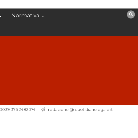
Normativa
. 0039 376 2482074
redazione @ quotidianolegale.it