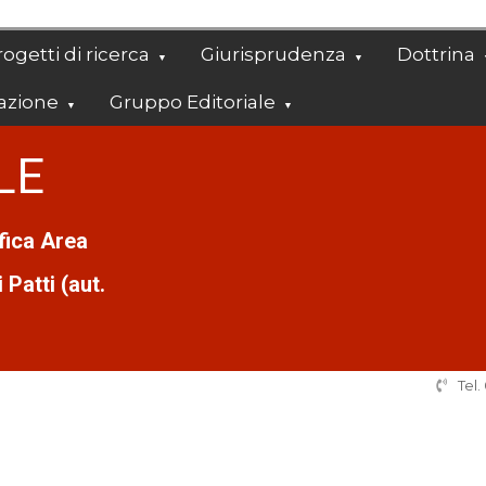
ogetti di ricerca
Giurisprudenza
Dottrina
azione
Gruppo Editoriale
LE
ifica Area
Patti (aut.
Tel