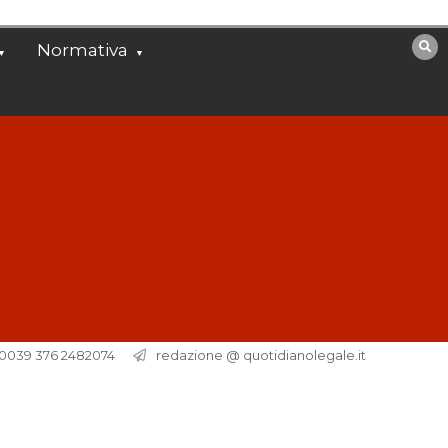
Normativa
. 0039 376 2482074
redazione @ quotidianolegale.it