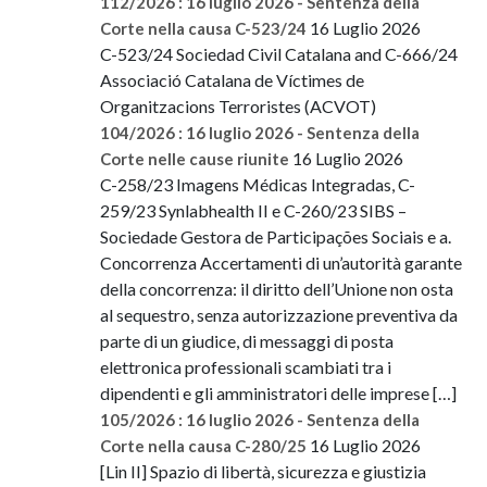
112/2026 : 16 luglio 2026 - Sentenza della
16 Luglio 2026
Corte nella causa C-523/24
C-523/24 Sociedad Civil Catalana and C-666/24
Associació Catalana de Víctimes de
Organitzacions Terroristes (ACVOT)
104/2026 : 16 luglio 2026 - Sentenza della
16 Luglio 2026
Corte nelle cause riunite
C-258/23 Imagens Médicas Integradas, C-
259/23 Synlabhealth II e C-260/23 SIBS –
Sociedade Gestora de Participações Sociais e a.
Concorrenza Accertamenti di un’autorità garante
della concorrenza: il diritto dell’Unione non osta
al sequestro, senza autorizzazione preventiva da
parte di un giudice, di messaggi di posta
elettronica professionali scambiati tra i
dipendenti e gli amministratori delle imprese […]
105/2026 : 16 luglio 2026 - Sentenza della
16 Luglio 2026
Corte nella causa C-280/25
[Lin II] Spazio di libertà, sicurezza e giustizia