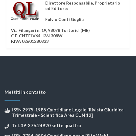
Direttore Responsabile, Proprietario
ed Editore:
Fulvio Conti Guglia
Via Filangeri n. 19, 98078 Tortorici (ME)
C.F. CNTFLV64H26L308W
P.IVA 02601280833
Mettiti in contatto
ISSN 2975-1985 Quotidiano Legale [Rivista Giuridica
Trimestrale - Scientifica Area CUN 12]
Tel. 39-376.24820 sette quattro
ISSN 2784-8906 Quotidianolegale [Sito Web]