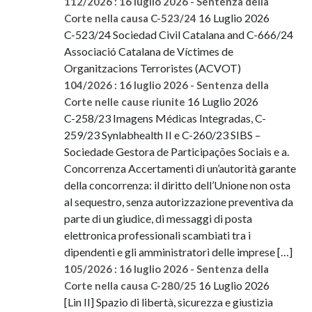
112/2026 : 16 luglio 2026 - Sentenza della
16 Luglio 2026
Corte nella causa C-523/24
C-523/24 Sociedad Civil Catalana and C-666/24
Associació Catalana de Víctimes de
Organitzacions Terroristes (ACVOT)
104/2026 : 16 luglio 2026 - Sentenza della
16 Luglio 2026
Corte nelle cause riunite
C-258/23 Imagens Médicas Integradas, C-
259/23 Synlabhealth II e C-260/23 SIBS –
Sociedade Gestora de Participações Sociais e a.
Concorrenza Accertamenti di un’autorità garante
della concorrenza: il diritto dell’Unione non osta
al sequestro, senza autorizzazione preventiva da
parte di un giudice, di messaggi di posta
elettronica professionali scambiati tra i
dipendenti e gli amministratori delle imprese […]
105/2026 : 16 luglio 2026 - Sentenza della
16 Luglio 2026
Corte nella causa C-280/25
[Lin II] Spazio di libertà, sicurezza e giustizia