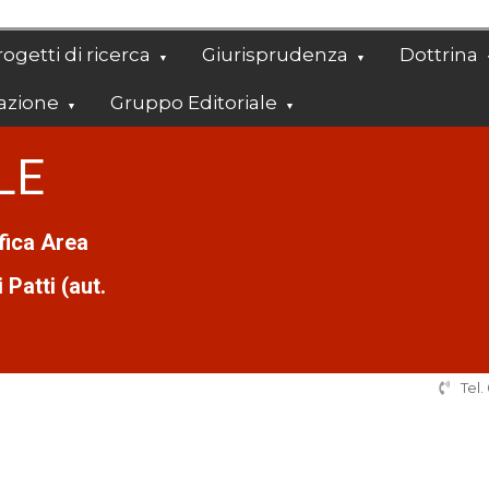
ogetti di ricerca
Giurisprudenza
Dottrina
azione
Gruppo Editoriale
LE
ifica Area
Patti (aut.
Tel