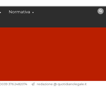
Normativa
. 0039 376 2482074
redazione @ quotidianolegale.it